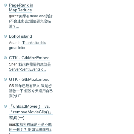
PageRank in
MapReduce
gyzcz:
如果有dead end的話
(不會連出去)測值要怎麼描
述？...
Bohol island
Ananth:
Thanks for this
great infor...
GTK - GtkMozEmbed
Shen:
我想你需要的應該是
Server-Sent Events o...
GTK - GtkMozEmbed
GS:
雖年已經有點久 還是想
請教一下 假設今天適用自己
寫的HT...
「unloadMovie()」vs.
「removeMovieClip()」
差異(一)
mai:
加戴和移除是不是不能
同一個？？ 例如我按鈕有a