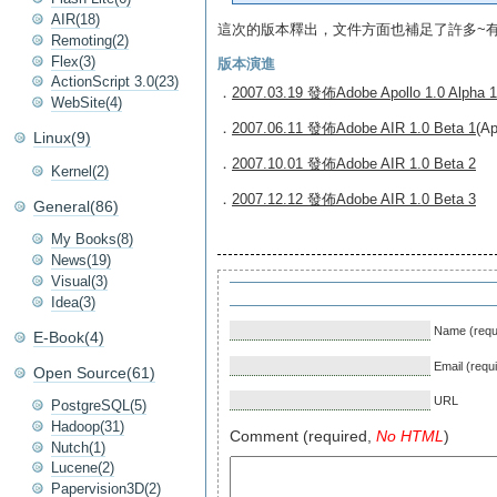
AIR(18)
這次的版本釋出，文件方面也補足了許多~
Remoting(2)
Flex(3)
版本演進
ActionScript 3.0(23)
．
2007.03.19 發佈Adobe Apollo 1.0 Alpha 1
WebSite(4)
．
2007.06.11 發佈Adobe AIR 1.0 Beta 1
(A
Linux(9)
．
2007.10.01 發佈Adobe AIR 1.0 Beta 2
Kernel(2)
．
2007.12.12 發佈Adobe AIR 1.0 Beta 3
General(86)
My Books(8)
News(19)
Visual(3)
Idea(3)
Name (requ
E-Book(4)
Email (requ
Open Source(61)
URL
PostgreSQL(5)
Hadoop(31)
Comment (required,
No HTML
)
Nutch(1)
Lucene(2)
Papervision3D(2)