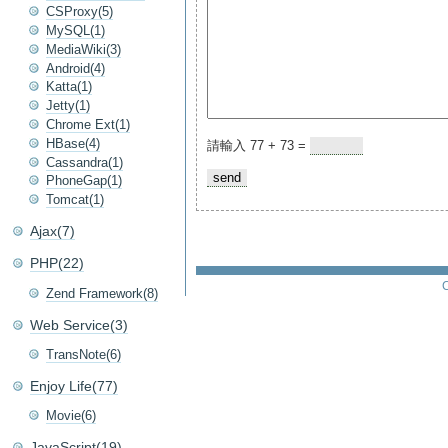
CSProxy(5)
MySQL(1)
MediaWiki(3)
Android(4)
Katta(1)
Jetty(1)
Chrome Ext(1)
HBase(4)
請輸入 77 + 73 =
Cassandra(1)
PhoneGap(1)
Tomcat(1)
Ajax(7)
PHP(22)
C
Zend Framework(8)
Web Service(3)
TransNote(6)
Enjoy Life(77)
Movie(6)
JavaScript(19)