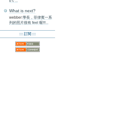
b c ...
What is next?
webber:
學長，菲律賓一系
列的照片很有 feel 喔!!!...
::: 訂閱 :::