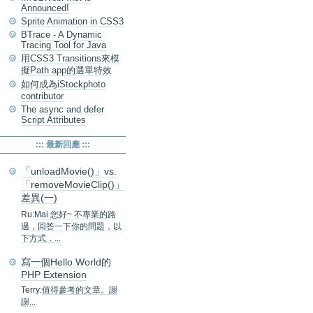
Announced!
Sprite Animation in CSS3
BTrace - A Dynamic
Tracing Tool for Java
用CSS3 Transitions來模
擬Path app的選單特效
如何成為iStockphoto
contributor
The async and defer
Script Attributes
::: 最新回應 :::
「unloadMovie()」vs.
「removeMovieClip()」
差異(一)
Ru:
Mai 您好~ 不專業的路
過，回答一下你的問題，以
下方式，...
寫一個Hello World的
PHP Extension
Terry:
值得參考的文章。謝
謝...