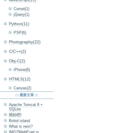
Comet(1)
jQuery(1)
Python(11)
PSP(6)
Photography(22)
C/C++(2)
Obj-C(2)
iPhone(6)
HTML5(12)
Canvas(2)
::: 最新文章 :::
Apache Tomcat 8 +
SQLite
開始吧!
Bohol island
What is next?
IMG2WebP.net is