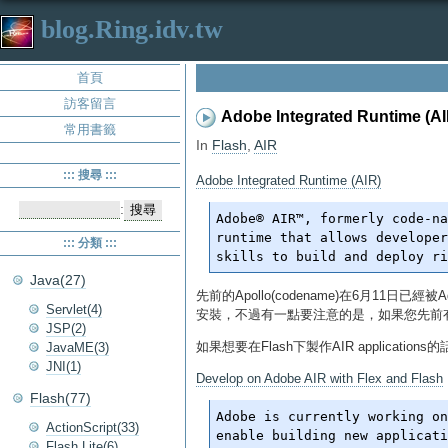
blog.Ring.idv.tw
首頁
訪客留言
Adobe Integrated Runtime (AI
常用書籤
In
Flash
,
AIR
::: 搜尋 :::
Adobe Integrated Runtime (AIR)
:
Adobe® AIR™, formerly code-na
runtime that allows developer
::: 分類 :::
Java(27)
先前的Apollo(codename)在6月11日已經被Ad
Servlet(4)
安裝，不過有一點要注意的是，如果您先前有安裝過A
JSP(2)
如果想要在Flash下製作AIR applica
JavaME(3)
JNI(1)
Develop on Adobe AIR with Flex and Flash
Flash(77)
Adobe is currently working on
ActionScript(33)
Flash Lite(6)