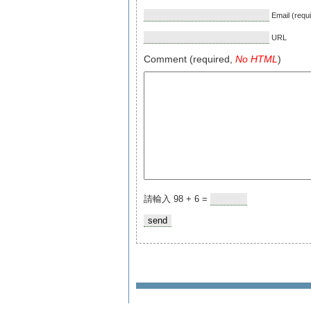
Email (requ
URL
Comment (required,
No HTML
)
請輸入 98 + 6 =