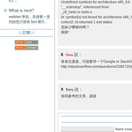
b c ...
Undefined symbols for architecture x86_64:
"__estrndup", referenced from:
What is next?
_zif_hello in hello.o
webber:
學長，菲律賓一系
ld: symbol(s) not found for architecture x86_
列的照片很有 feel 喔!!!...
collect2: ld returned 1 exit status
是缺少哪個lib嗎？
謝謝~
::: 訂閱 :::
8
.
說：
Shen
筆者沒遇過... 可能要拜一下Google or StackOv
http://stackoverflow.com/questions/2385735
9
.
說：
Terry
值得參考的文章。謝謝
Name (requ