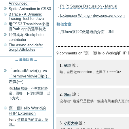
Announced!
．
PHP: Source Discussion - Manual
Sprite Animation in CSS3
BTrace - A Dynamic
．
Extension Writing - devzone.zend.com
Tracing Tool for Java
用CSS3 Transitions來模
類似文章
擬Path app的選單特效
．
用Java來和C做溝通的介面 - JNI
如何成為iStockphoto
contributor
The async and defer
Script Attributes
9 comments on "寫一個Hello World的PHP E
::: 最新回應 :::
1
.
說：
呈現
「unloadMovie()」vs.
哇，自己做extension，太屌了！~~~Orz
「removeMovieClip()」
差異(一)
Ru:
Mai 您好~ 不專業的路
過，回答一下你的問題，以
2
.
說：
Shen
下方式，...
沒有啦~ 這篇只是提供一個讓有興趣的人更方便
寫一個Hello World的
PHP Extension
Terry:
值得參考的文章。謝
3
.
說：
小野大神
謝...