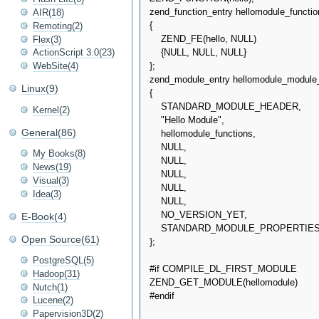
zend_function_entry hellomodule_function
AIR(18)
{

Remoting(2)
    ZEND_FE(hello, NULL)

Flex(3)
    {NULL, NULL, NULL}

ActionScript 3.0(23)
};

WebSite(4)
zend_module_entry hellomodule_module_
Linux(9)
{

    STANDARD_MODULE_HEADER,

Kernel(2)
    "Hello Module",

General(86)
    hellomodule_functions,

    NULL, 

My Books(8)
    NULL, 

News(19)
    NULL, 

Visual(3)
    NULL, 

Idea(3)
    NULL,

    NO_VERSION_YET,

E-Book(4)
    STANDARD_MODULE_PROPERTIES
Open Source(61)
};

PostgreSQL(5)
#if COMPILE_DL_FIRST_MODULE

Hadoop(31)
ZEND_GET_MODULE(hellomodule)

Nutch(1)
#endif

Lucene(2)
Papervision3D(2)