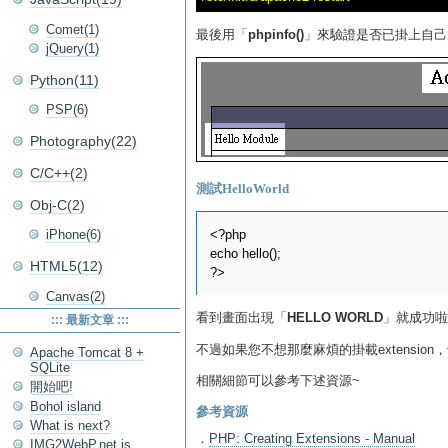
Comet(1)
最後用「
phpinfo()
」來驗證是否已掛上自己的E
jQuery(1)
Python(11)
PSP(6)
Photography(22)
C/C++(2)
測試HelloWorld
Obj-C(2)
<?php

iPhone(6)
echo hello();

HTML5(12)
Canvas(2)
看到畫面出現「
HELLO WORLD
」就成功啦!
::: 最新文章 :::
不過如果您不想那麼麻煩的掛載extensio
Apache Tomcat 8 +
SQLite
相關細節可以參考下述資源~
開始吧!
Bohol island
參考資源
What is next?
．
PHP: Creating Extensions - Manual
IMG2WebP.net is