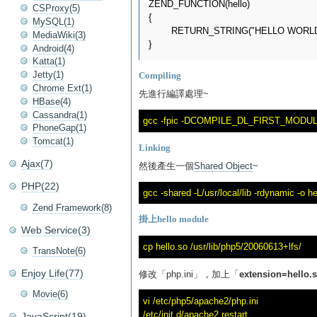
ZEND_FUNCTION(hello)

CSProxy(5)
{

MySQL(1)
	RETURN_STRING("HELLO WORLD",1);

MediaWiki(3)
Android(4)
Katta(1)
Jetty(1)
Compiling
Chrome Ext(1)
先進行編譯處理~
HBase(4)
Cassandra(1)
PhoneGap(1)
Tomcat(1)
Linking
Ajax(7)
然後產生一個
Shared Object
~
PHP(22)
Zend Framework(8)
掛上hello module
Web Service(3)
TransNote(6)
Enjoy Life(77)
修改「php.ini」，加上「
extension=hello.
Movie(6)
vi /etc/php5/apache2/php.ini

JavaScript(19)