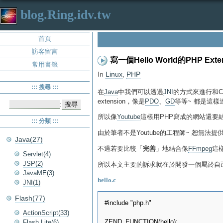
blog.Ring.idv.tw
首頁
訪客留言
寫一個Hello World的PHP Exte
常用書籤
In
Linux
,
PHP
::: 搜尋 :::
在
Java
中我們可以透過
JNI
的方式來進行和C
extension，像是
PDO
、
GD
等等~ 都是這樣
:
所以像
Youtube
這樣用PHP寫成的網站還要
::: 分類 :::
由於筆者不是Youtube的工程師~ 恕無法提供
Java(27)
不過若要比較「
完善
」地結合像
FFmpeg
這樣
Servlet(4)
JSP(2)
所以本文主要的訴求就在於開發一個屬於自
JavaME(3)
hello.c
JNI(1)
Flash(77)
#include "php.h"

ActionScript(33)
ZEND_FUNCTION(hello);

Flash Lite(6)