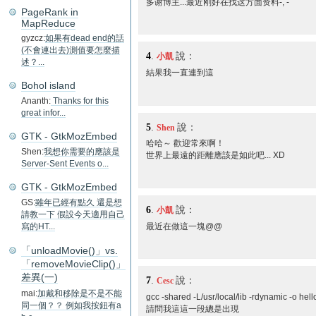
多谢博主...最近刚好在找这方面资料-, -
PageRank in
MapReduce
gyzcz:
如果有dead end的話
(不會連出去)測值要怎麼描
4
.
說：
小凱
述？...
結果我一直連到這
Bohol island
Ananth:
Thanks for this
great infor...
5
.
說：
Shen
GTK - GtkMozEmbed
哈哈～ 歡迎常來啊！
Shen:
我想你需要的應該是
世界上最遠的距離應該是如此吧... XD
Server-Sent Events o...
GTK - GtkMozEmbed
GS:
雖年已經有點久 還是想
6
.
說：
小凱
請教一下 假設今天適用自己
最近在做這一塊@@
寫的HT...
「unloadMovie()」vs.
「removeMovieClip()」
差異(一)
7
.
說：
Cesc
mai:
加戴和移除是不是不能
gcc -shared -L/usr/local/lib -rdynamic -o hell
同一個？？ 例如我按鈕有a
請問我這這一段總是出現