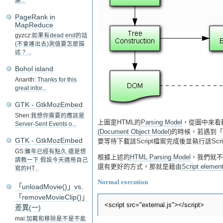
謝...
PageRank in
MapReduce
gyzcz:
如果有dead end的話
(不會連出去)測值要怎麼描
述？...
Bohol island
Ananth:
Thanks for this
great infor...
GTK - GtkMozEmbed
Shen:
我想你需要的應該是
上圖是HTML的
Parsing Model
，從圖中來看較值得
Server-Sent Events o...
(
Document Object Model
)的時候，若遇到「<sc
GTK - GtkMozEmbed
要等待下載該Script檔案完成後並執行該Scri
GS:
雖年已經有點久 還是想
根據上述的
HTML Parsing Model
，我們就不
請教一下 假設今天適用自己
還有更好的方式，那就是藉由
Script elemen
寫的HT...
Normal execution
「unloadMovie()」vs.
「removeMovieClip()」
差異(一)
mai:
加戴和移除是不是不能