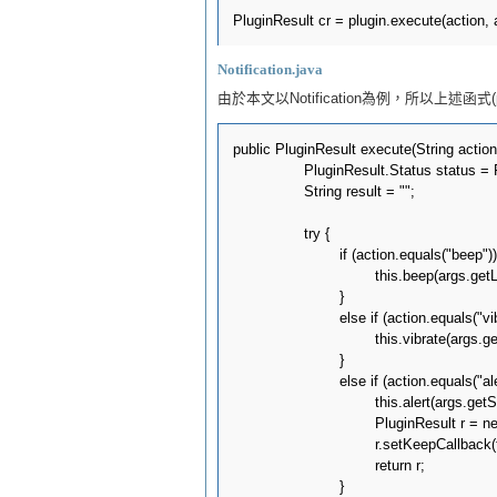
Notification.java
由於本文以Notification為例，所以上述函式(plugi
public PluginResult execute(String action
		PluginResult.Status status = PluginResult.Status.OK;

		String result = "";		

		try {

			if (action.equals("beep")) {

				this.beep(args.getLong(0));

			}

			else if (action.equals("vibrate")) {

				this.vibrate(args.getLong(0));

			}

			else if (action.equals("alert")) {

				this.alert(args.getString(0),args.getString(1),args.getString(2), callbackId);

				PluginResult r = new PluginResult(PluginResult.Status.NO_RESULT);

				r.setKeepCallback(true);

				return r;
