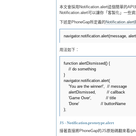
本文會採用Notification.alert這個簡單
Notification.alert可以讓你「客製化」一些資
下述是PhoneGap所定義的
Notification.aler
用法如下：
function alertDismissed() {

    // do something

}

navigator.notification.alert(

    'You are the winner!',  // message

    alertDismissed,         // callback

    'Game Over',            // title

    'Done'                  // buttonName

JS - Notification.prototype.alert
接著直接將PhoneGap的JS原始碼翻來看(phone