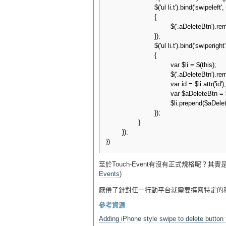
                        $('ul li.t').bind('swipeleft'
                        {

                                $('.aDeleteBtn').re
                        });

                        $('ul li.t').bind('swiperigh
                        {

                                var $li = $(this);

                                $('.aDeleteBtn').re
                                var id = $li.attr('id');

                                var $aDeleteBt
                                $li.prepend($aDele
                        });

                }

        });

至於Touch-Event有沒有正式規格呢？其
Events
)
厭倦了針對任一行動平台就需要撰寫特定的
參考資源
Adding iPhone style swipe to delete button 