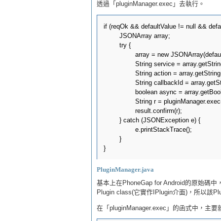
透過「pluginManager.exec」去執行。
if (reqOk && defaultValue != null && defau
       	JSONArray array;

        try {

        	array = new JSONArray(defaultValue.substring(4));

        	String service = array.getString(0);

        	String action = array.getString(1);

        	String callbackId = array.getString(2);

        	boolean async = array.getBoolean(3);

        	String r = pluginManager.exec(service, action, callbackId, message, async);

        	result.confirm(r);

        } catch (JSONException e) {

        	e.printStackTrace();

        }

PluginManager.java
基本上在PhoneGap for Android的原始
Plugin class(它實作IPlugin介面)，所以該
在「pluginManager.exec」的函式中，主