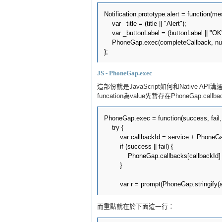
Notification.prototype.alert = function(me
    var _title = (title || "Alert");

    var _buttonLabel = (buttonLabel || "OK"
    PhoneGap.exec(completeCallback, null, 
JS - PhoneGap.exec
這部份就是JavaScript如何和Native API溝通
funcation為value先暫存在PhoneGap.call
PhoneGap.exec = function(success, fail, s
    try {

        var callbackId = service + PhoneG
        if (success || fail) {

            PhoneGap.callbacks[callbackId] 
        }

而重點就在於下面這一行：