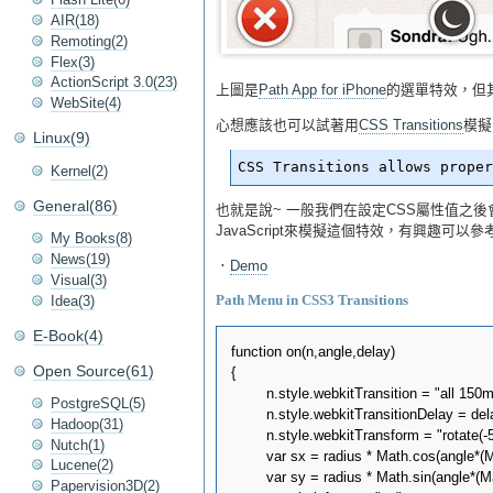
AIR(18)
Remoting(2)
Flex(3)
ActionScript 3.0(23)
上圖是
Path App for iPhone
的選單特效，但
WebSite(4)
心想應該也可以試著用
CSS Transitions
模擬
Linux(9)
Kernel(2)
General(86)
也就是說~ 一般我們在設定CSS屬性值之
JavaScript來模擬這個特效，有興趣可
My Books(8)
News(19)
．
Demo
Visual(3)
Idea(3)
Path Menu in CSS3 Transitions
E-Book(4)
function on(n,angle,delay)

Open Source(61)
{

	n.style.webkitTransition = "all 150ms linear";

PostgreSQL(5)
	n.style.webkitTransitionDelay = delay+"ms";

Hadoop(31)
	n.style.webkitTransform = "rotate(-540deg)";

Nutch(1)
	var sx = radius * Math.cos(angle*(Math.PI/180));

Lucene(2)
	var sy = radius * Math.sin(angle*(Math.PI/180));

Papervision3D(2)