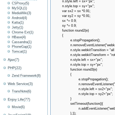
	n.style.left = sx+"px";

CSProxy(5)
	n.style.top = sy+"px";

MySQL(1)
	var sx2 = sx *0.91;

MediaWiki(3)
	var sy2 = sy *0.91;

Android(4)
	sx *= 0.9;

Katta(1)
	sy *= 0.9;

Jetty(1)
	function round2(e)

Chrome Ext(1)
	{

HBase(4)
		e.stopPropagation();

Cassandra(1)
		n.removeEventListener("webkitTransitionEnd",round2,false);	

PhoneGap(1)
		n.style.webkitTransition = "all 100ms ease-out";

Tomcat(1)
		n.style.webkitTransform = "rotate(-360deg)";

Ajax(7)
		n.style.left = sx+"px";

		n.style.top = sy+"px";

PHP(22)
		function round3(e)

		{

Zend Framework(8)
			e.stopPropagation();

Web Service(3)
			n.removeEventListener("webkitTransitionEnd",round3,false);	

			n.style.left = sx2+"px";

TransNote(6)
			n.style.top = sy2+"px";

		}

Enjoy Life(77)
		setTimeout(function(){

Movie(6)
			n.addEventListener("webkitTransitionEnd",round3,false);

		},1);
