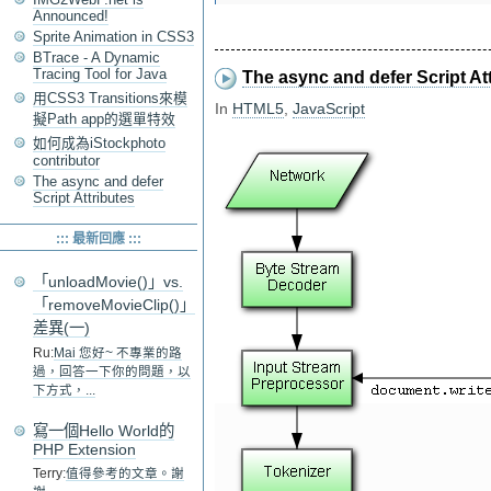
Announced!
Sprite Animation in CSS3
BTrace - A Dynamic
Tracing Tool for Java
The async and defer Script At
用CSS3 Transitions來模
In
HTML5
,
JavaScript
擬Path app的選單特效
如何成為iStockphoto
contributor
The async and defer
Script Attributes
::: 最新回應 :::
「unloadMovie()」vs.
「removeMovieClip()」
差異(一)
Ru:
Mai 您好~ 不專業的路
過，回答一下你的問題，以
下方式，...
寫一個Hello World的
PHP Extension
Terry:
值得參考的文章。謝