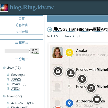
blog.Ring.idv.tw
首頁
訪客留言
用CSS3 Transitions來模擬P
常用書籤
In
HTML5
,
JavaScript
::: 搜尋 :::
:
::: 分類 :::
Java(27)
Servlet(4)
JSP(2)
JavaME(3)
JNI(1)
Flash(77)
ActionScript(33)
Flash Lite(6)