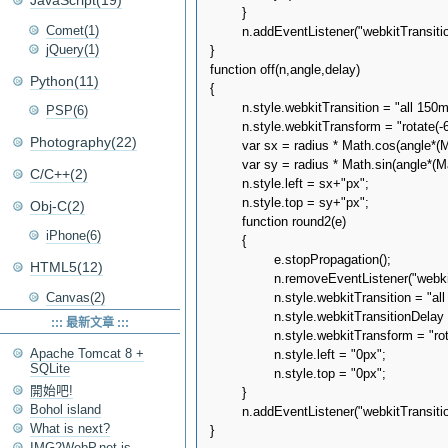
JavaScript(19)
	}

Comet(1)
	n.addEventListener("webkitTransitionEnd",round2,false);

jQuery(1)
}

function off(n,angle,delay)

Python(11)
{

	n.style.webkitTransition = "all 150ms ease-out";

PSP(6)
	n.style.webkitTransform = "rotate(-630deg)";

Photography(22)
	var sx = radius * Math.cos(angle*(Math.PI/180));

	var sy = radius * Math.sin(angle*(Math.PI/180));

C/C++(2)
	n.style.left = sx+"px";

	n.style.top = sy+"px";

Obj-C(2)
	function round2(e)

iPhone(6)
	{

		e.stopPropagation();

HTML5(12)
		n.removeEventListener("webkitTransitionEnd",round2,false);	

		n.style.webkitTransition = "all 150ms linear";

Canvas(2)
		n.style.webkitTransitionDelay = delay+"ms";

::: 最新文章 :::
		n.style.webkitTransform = "rotate(-900deg)";

Apache Tomcat 8 +
		n.style.left = "0px";

SQLite
		n.style.top = "0px";

開始吧!
	}

Bohol island
	n.addEventListener("webkitTransitionEnd",round2,false);

What is next?
IMG2WebP.net is