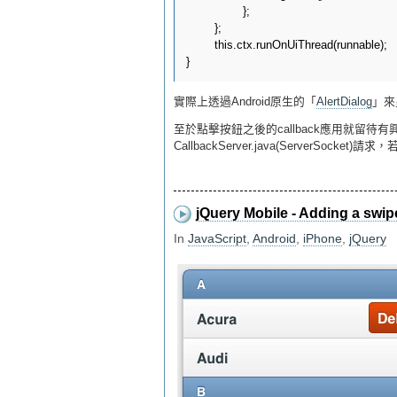
		};

	};

	this.ctx.runOnUiThread(runnable);

實際上透過Android原生的「
AlertDialog
」來
至於點擊按鈕之後的callback應用就留待有興趣
CallbackServer.java(ServerSocket
jQuery Mobile - Adding a swip
In
JavaScript
,
Android
,
iPhone
,
jQuery