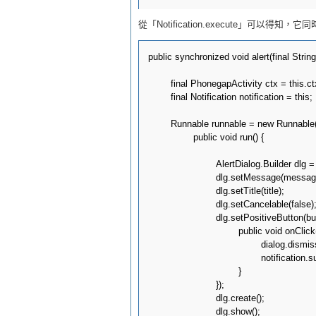
從「Notification.execute」可以得知，
public synchronized void alert(final String 
	final PhonegapActivity ctx = this.ctx;

	final Notification notification = this;

	Runnable runnable = new Runnable() {

		public void run() {

			AlertDialog.Builder dlg = new AlertDialog.Builder(ctx);

			dlg.setMessage(message);

			dlg.setTitle(title);

			dlg.setCancelable(false);

			dlg.setPositiveButton(buttonLabel, new AlertDialog.OnClickListener() {

				public void onClick(DialogInterface dialog, int which) {

					dialog.dismiss();

					notification.success(new PluginResult(PluginResult.Status.OK, 0), callbackId);

				}

			});

			dlg.create();

			dlg.show();
