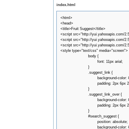
index.html
<html>

<head>

<title>Fruit Suggest</title>

<script src="http://yui.yahooapis.com/2.5
<script src="http://yui.yahooapis.com/2.5
<script src="http://yui.yahooapis.com/2.5
<style type="text/css" media="screen">

			body {

				font: 11px arial;

			}

			.suggest_link {

				background-color: #FFFFFF;

				padding: 2px 6px 2px 6px;

			}

			.suggest_link_over {

				background-color: #3366CC;

				padding: 2px 6px 2px 6px;

			}

			#search_suggest {

				position: absolute; 

				background-color: #FFFFFF; 
