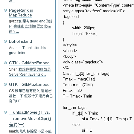
謝...
<meta http-equiv="Content-Type" content=
PageRank in
<style type="text/css" media="all">

MapReduce
.tagcloud

gyzcz:
如果有dead end的話
{

(不會連出去)測值要怎麼描
        width: 200px;

述？...
        height: 100px;

}

Bohol island
</style>

Ananth:
Thanks for this
</head>

great infor...
<body>

<div class="tagcloud">

GTK - GtkMozEmbed
<%

Shen:
我想你需要的應該是
Clist = [_t[1] for _t in Tags]

Server-Sent Events o...
Tmax = max(Clist)

GTK - GtkMozEmbed
Tmin = min(Clist)

Fmax = 20

GS:
雖年已經有點久 還是想
T = Tmax - Tmin

請教一下 假設今天適用自己
寫的HT...
for _t in Tags:

「unloadMovie()」vs.
        if _t[1] > Tmin:

「removeMovieClip()」
                si = Fmax * (_t[1] - Tmin) / T 

差異(一)
        else:

                si = 1

mai:
加戴和移除是不是不能