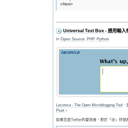
Universal Text Box - 通用輸入
In
Open Source
,
PHP
,
Python
Laconica - The Open Microblogging Tool
．
Plurk
。
如果您是
Twitter
的愛用者，對於「@」符號