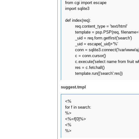
from cgi import escape

import sqlite3

def index(req):

	req.content_type = 'text/html'

	template = psp.PSP(req, filename='suggest.tmpl')

	_uid = req.form.getfirst('search')

	_uid = escape(_uid)+'%'

	conn = sqlite3.connect('/var/www/ajax/data.dat')

	c = conn.cursor()

	c.execute('select name from fruit where name like :who', {"who": _uid})

	res = c.fetchall()

suggest.tmpl
<%

for f in search:

%>

<%=f[0]%>

<%
