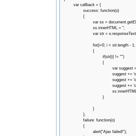
	var callback = {

		success: function(o)

		{

			var ss = document.getElementById('search_suggest')

			ss.innerHTML = '';

			var str = o.responseText.split("\n");

			for(i=0; i < str.length - 1; i++)

			{

                                if(str[i] != "")

                                {

                                        var su
                                        suggest
                                        suggest
                                        suggest 
                                        ss.innerH
                                }

			}

		},

		failure: function(o)

		{

			alert("Ajax failed!");
