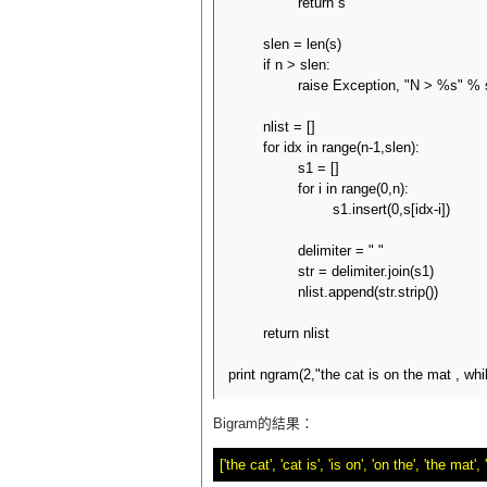
		return s

	slen = len(s)

	if n > slen:

		raise Exception, "N > %s" % slen

	nlist = []

	for idx in range(n-1,slen):

		s1 = []

		for i in range(0,n):

			s1.insert(0,s[idx-i])

		delimiter = " "

		str = delimiter.join(s1)

		nlist.append(str.strip())

	return nlist

Bigram的結果：