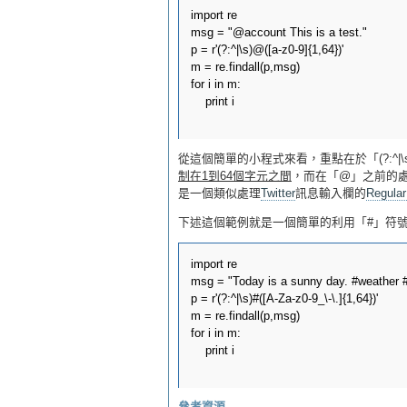
import re

msg = "@account This is a test."

p = r'(?:^|\s)@([a-z0-9]{1,64})'

m = re.findall(p,msg)  

for i in m:

    print i

從這個簡單的小程式來看，重點在於「(?:^|\s)@([
制在1到64個字元之間
，而在「@」之前的
是一個類似處理
Twitter
訊息輸入欄的
Regular
下述這個範例就是一個簡單的利用「#」符號
import re

msg = "Today is a sunny day. #weather #l
p = r'(?:^|\s)#([A-Za-z0-9_\-\.]{1,64})'

m = re.findall(p,msg)  

for i in m:

    print i
