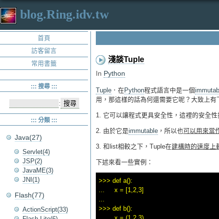
blog.Ring.idv.tw
首頁
訪客留言
淺談Tuple
常用書籤
In
Python
::: 搜尋 :::
Tuple
．在
Python
程式語言中是一個
immutab
用，那這樣的話為何還需要它呢？大致上有
:
1. 它可以讓程式更具安全性，這裡的安全
::: 分類 :::
2. 由於它是
immutable
，所以也
可以用來當作di
Java(27)
3. 和list相較之下，Tuple在
建構時的速度上
Servlet(4)
JSP(2)
下述來看一些實例：
JavaME(3)
JNI(1)
>>> def a():

...     x = [1,2,3]

Flash(77)
... 

>>> def b():

ActionScript(33)
...     x = (1,2,3)

Flash Lite(6)