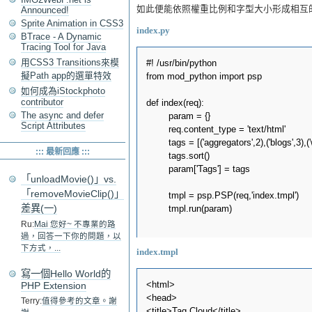
如此便能依照權重比例和字型大小形成相互
Announced!
Sprite Animation in CSS3
index.py
BTrace - A Dynamic
Tracing Tool for Java
用CSS3 Transitions來模
#! /usr/bin/python

擬Path app的選單特效
from mod_python import psp

如何成為iStockphoto
contributor
def index(req):

The async and defer
        param = {}

Script Attributes
        req.content_type = 'text/html'

        tags = [('aggregators',2),('blogs',3),(
::: 最新回應 :::
        tags.sort()

        param['Tags'] = tags

「unloadMovie()」vs.
「removeMovieClip()」
        tmpl = psp.PSP(req,'index.tmpl')

差異(一)
        tmpl.run(param)

Ru:
Mai 您好~ 不專業的路
過，回答一下你的問題，以
下方式，...
index.tmpl
寫一個Hello World的
<html>

PHP Extension
<head>

Terry:
值得參考的文章。謝
<title>Tag Cloud</title>
