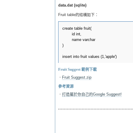
data.dat (sqlite)
Fruit table的結構如下：
create table fruit(

	id int,

	name varchar

)

Fruit Suggest 範例下載
．
Fruit Suggest.zip
參考資源
．
打造屬於你自己的Google Suggest!