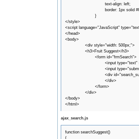
				text-align: left; 

				border: 1px solid #000000;			

			}		

</style>

<script language="JavaScript" type="text
</head>

<body>

		<div style="width: 500px;">

		<h3>Fruit Suggest</h3>

			<form id="frmSearch">

				<input type="text" id="txtSearch" name="txtSearch" alt="Search Criteria" onkeyup="searchSuggest();" autocomplete="off" />

				<input type="submit" id="cmdSearch" name="cmdSearch" value="Search" alt="Run Search" /><br />

				<div id="search_suggest">

				</div>

			</form>

		</div>

</body>

ajax_search.js
function searchSuggest()

{
