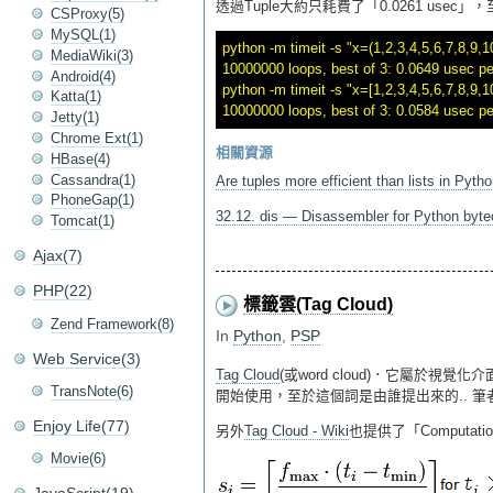
透過Tuple大約只耗費了「0.0261 usec
CSProxy(5)
MySQL(1)
python -m timeit -s "x=(1,2,3,4,5,6,7,8,9,10
MediaWiki(3)
10000000 loops, best of 3: 0.0649 usec per
Android(4)
python -m timeit -s "x=[1,2,3,4,5,6,7,8,9,10
Katta(1)
Jetty(1)
Chrome Ext(1)
相關資源
HBase(4)
Cassandra(1)
Are tuples more efficient than lists in Pyth
PhoneGap(1)
32.12. dis — Disassembler for Python byt
Tomcat(1)
Ajax(7)
PHP(22)
標籤雲(Tag Cloud)
Zend Framework(8)
In
Python
,
PSP
Web Service(3)
Tag Cloud
(或word cloud)．它屬於
TransNote(6)
開始使用，至於這個詞是由誰提出來的.. 
Enjoy Life(77)
另外
Tag Cloud - Wiki
也提供了「Computatio
Movie(6)