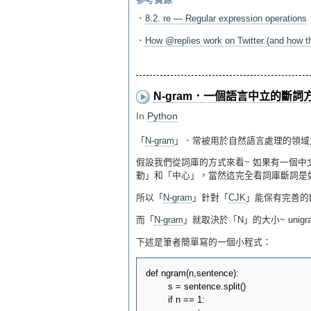
參考資源
．
8.2. re — Regular expression operations
．
How @replies work on Twitter (and how t
N-gram．一個語言中立的斷詞
In
Python
「
N-gram
」．常被用於自然語言處理的領域
假設我們從詞庫的方式來看~ 如果有一個中
動」和「中心」，當然這完全看詞庫斷詞是如
所以「
N-gram
」針對「
CJK
」能保有完善的
而「
N-gram
」就取決於「N」的大小~ unigram(n
下述是筆者簡單寫的一個小程式：
def ngram(n,sentence):

	s = sentence.split()

	if n == 1:
