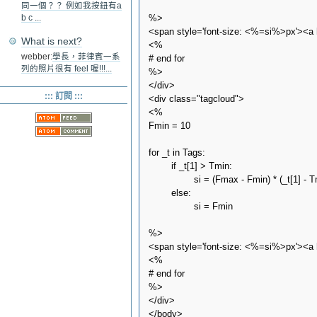
同一個？？ 例如我按鈕有a
%>

b c ...
<span style='font-size: <%=si%>px'><a
What is next?
<%

webber:
學長，菲律賓一系
# end for

列的照片很有 feel 喔!!!...
%>

</div>

::: 訂閱 :::
<div class="tagcloud">

<%

Fmin = 10

for _t in Tags:

        if _t[1] > Tmin:

                si = (Fmax - Fmin) * (_t[1] - 
        else:

                si = Fmin

%>

<span style='font-size: <%=si%>px'><a
<%

# end for

%>

</div>

</body>
