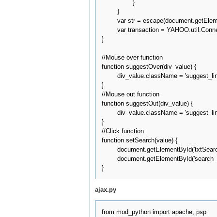
		}

	}

	var str = escape(document.getElementById('txtSearch').value);

	var transaction = YAHOO.util.Connect.asyncRequest('GET', '/ajax/ajax/index?search=' + str, callback, null);

}

//Mouse over function

function suggestOver(div_value) {

	div_value.className = 'suggest_link_over';

}

//Mouse out function

function suggestOut(div_value) {

	div_value.className = 'suggest_link';

}

//Click function

function setSearch(value) {

	document.getElementById('txtSearch').value = value;

	document.getElementById('search_suggest').innerHTML = '';

ajax.py
from mod_python import apache, psp
