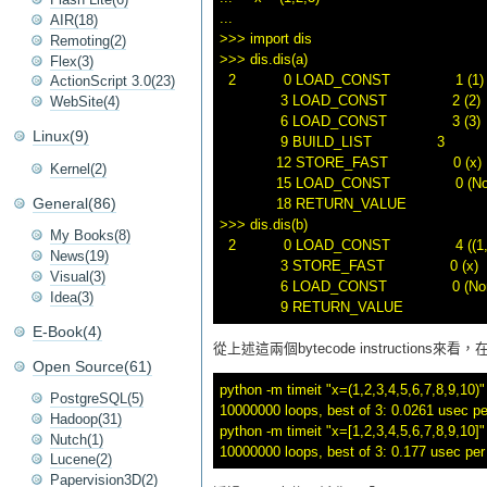
... 

AIR(18)
>>> import dis

Remoting(2)
>>> dis.dis(a)

Flex(3)
  2           0 LOAD_CONST               1 (1)

ActionScript 3.0(23)
              3 LOAD_CONST               2 (2)

WebSite(4)
              6 LOAD_CONST               3 (3)

Linux(9)
              9 BUILD_LIST               3

             12 STORE_FAST               0 (x)

Kernel(2)
             15 LOAD_CONST               0 (No
General(86)
             18 RETURN_VALUE        

>>> dis.dis(b)

My Books(8)
  2           0 LOAD_CONST               4 ((1, 
News(19)
              3 STORE_FAST               0 (x)

Visual(3)
              6 LOAD_CONST               0 (No
Idea(3)
E-Book(4)
從上述這兩個bytecode instructions來看
Open Source(61)
python -m timeit "x=(1,2,3,4,5,6,7,8,9,10)"

PostgreSQL(5)
10000000 loops, best of 3: 0.0261 usec per
Hadoop(31)
python -m timeit "x=[1,2,3,4,5,6,7,8,9,10]"

Nutch(1)
Lucene(2)
Papervision3D(2)