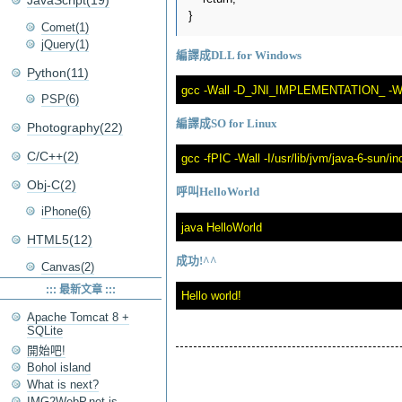
JavaScript(19)
Comet(1)
jQuery(1)
編譯成DLL for Windows
Python(11)
PSP(6)
編譯成SO for Linux
Photography(22)
C/C++(2)
Obj-C(2)
呼叫HelloWorld
iPhone(6)
HTML5(12)
成功!^^
Canvas(2)
::: 最新文章 :::
Apache Tomcat 8 +
SQLite
開始吧!
Bohol island
What is next?
IMG2WebP.net is