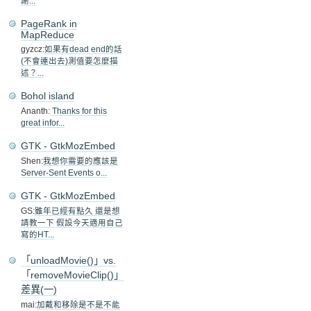
謝...
PageRank in
MapReduce
gyzcz:
如果有dead end的話
(不會連出去)測值要怎麼描
述？...
Bohol island
Ananth:
Thanks for this
great infor...
GTK - GtkMozEmbed
Shen:
我想你需要的應該是
Server-Sent Events o...
GTK - GtkMozEmbed
GS:
雖年已經有點久 還是想
請教一下 假設今天適用自己
寫的HT...
「unloadMovie()」vs.
「removeMovieClip()」
差異(一)
mai:
加戴和移除是不是不能