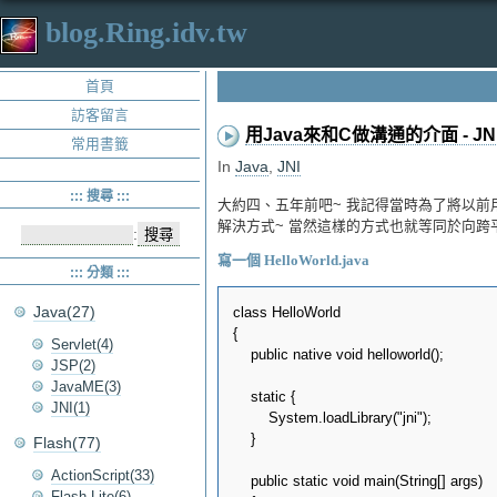
blog.Ring.idv.tw
首頁
訪客留言
用Java來和C做溝通的介面 - JN
常用書籤
In
Java
,
JNI
::: 搜尋 :::
大約四、五年前吧~ 我記得當時為了將以前用VB
解決方式~ 當然這樣的方式也就等同於向跨平臺的
:
寫一個 HelloWorld.java
::: 分類 :::
Java(27)
class HelloWorld

{

Servlet(4)
    public native void helloworld();

JSP(2)
JavaME(3)
    static {

JNI(1)
        System.loadLibrary("jni");

    }

Flash(77)
ActionScript(33)
    public static void main(String[] args)

Flash Lite(6)