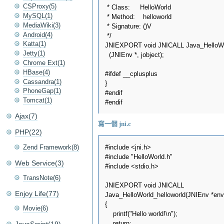
CSProxy(5)
 * Class:     HelloWorld

MySQL(1)
 * Method:    helloworld

MediaWiki(3)
 * Signature: ()V

Android(4)
 */

Katta(1)
JNIEXPORT void JNICALL Java_HelloWor
Jetty(1)
  (JNIEnv *, jobject);

Chrome Ext(1)
HBase(4)
#ifdef __cplusplus

Cassandra(1)
}

PhoneGap(1)
#endif

Tomcat(1)
Ajax(7)
寫一個 jni.c
PHP(22)
Zend Framework(8)
#include <jni.h>

#include "HelloWorld.h"

Web Service(3)
#include <stdio.h>

TransNote(6)
JNIEXPORT void JNICALL

Enjoy Life(77)
Java_HelloWorld_helloworld(JNIEnv *env, 
{

Movie(6)
    printf("Hello world!\n");

    return;
