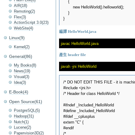
    {

AIR(18)
        new HelloWorld().helloworld();

Remoting(2)
    }

Flex(3)
ActionScript 3.0(23)
WebSite(4)
編譯 HelloWorld.java
Linux(9)
Kernel(2)
產生 header file
General(86)
My Books(8)
News(19)
Visual(3)
/* DO NOT EDIT THIS FILE - it is machin
Idea(3)
#include <jni.h>

E-Book(4)
/* Header for class HelloWorld */

Open Source(61)
#ifndef _Included_HelloWorld

PostgreSQL(5)
#define _Included_HelloWorld

Hadoop(31)
#ifdef __cplusplus

Nutch(1)
extern "C" {

Lucene(2)
#endif

Papervision3D(2)
/*
