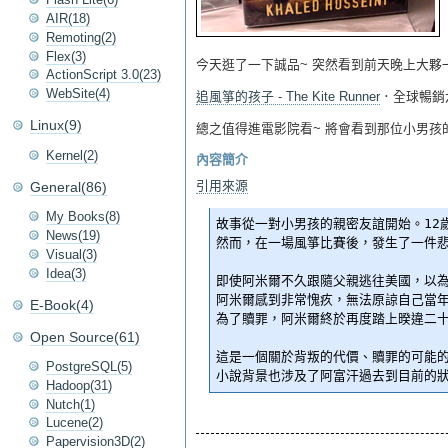
AIR(18)
Remoting(2)
Flex(3)
今天逛了一下誠品~ 突然看到前天晚上大夥一
ActionScript 3.0(23)
WebSite(4)
追風箏的孩子 - The Kite Runner
．全球暢銷
Linux(9)
總之值得進電影院看~ 將會看到那位小男孩
Kernel(2)
內容簡介
引用來源
General(86)
My Books(8)
故事從一對小男孩的親密友誼開始。12
News(19)
然而，在一場風箏比賽後，發生了一件悲
Visual(3)
Idea(3)
即使阿米爾不久跟隨父親逃往美國，以為
阿米爾感到非常愧疚，無法原諒自己當年
E-Book(4)
為了贖罪，阿米爾終於再度踏上暌違二十
Open Source(61)
這是一個關於背叛的代價、贖罪的可能的
PostgreSQL(5)
Hadoop(31)
Nutch(1)
Lucene(2)
Papervision3D(2)