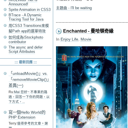
Announced!
主題曲 - I'll be waiting
Sprite Animation in CSS3
BTrace - A Dynamic
Tracing Tool for Java
用CSS3 Transitions來模
Enchanted - 曼哈頓奇緣
擬Path app的選單特效
如何成為iStockphoto
In
Enjoy Life
,
Movie
contributor
The async and defer
Script Attributes
::: 最新回應 :::
「unloadMovie()」vs.
「removeMovieClip()」
差異(一)
Ru:
Mai 您好~ 不專業的路
過，回答一下你的問題，以
下方式，...
寫一個Hello World的
PHP Extension
Terry:
值得參考的文章。謝