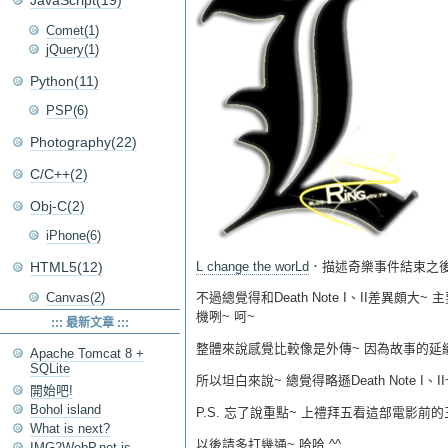
JavaScript(19)
Comet(1)
jQuery(1)
Python(11)
PSP(6)
Photography(22)
C/C++(2)
Obj-C(2)
iPhone(6)
L change the worLd
．描述奇樂事件結束之後的
HTML5(12)
Canvas(2)
不過總覺得和Death Note I、II差異頗
機咧~ 呵~
::: 最新文章 :::
整體來說感覺比較像是外傳~ 因為故事的延續
Apache Tomcat 8 +
SQLite
所以坦白來說~ 總覺得略遜Death Note I
開始吧!
Bohol island
P.S. 忘了說重點~ 上禮拜五看這部電影前的
What is next?
以後請多打幾通~ 哈哈 ^^
IMG2WebP.net is