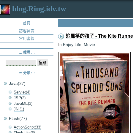
blog.Ring.idv.tw
首頁
訪客留言
追風箏的孩子 - The Kite Runne
常用書籤
In
Enjoy Life
,
Movie
::: 搜尋 :::
:
::: 分類 :::
Java(27)
Servlet(4)
JSP(2)
JavaME(3)
JNI(1)
Flash(77)
ActionScript(33)
Flash Lite(6)