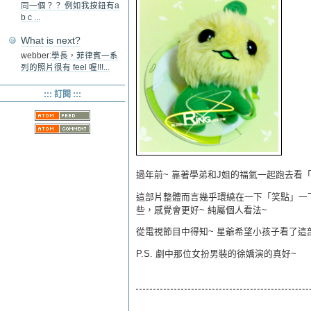
同一個？？ 例如我按鈕有a
b c ...
What is next?
webber:
學長，菲律賓一系
列的照片很有 feel 喔!!!...
::: 訂閱 :::
過年前~ 靠著學弟和J姐的福氣一起跑去看
這部片整體而言幾乎環繞在一下「笑點」一下
些，感覺會更好~ 純屬個人看法~
從電視節目中得知~ 星爺希望小孩子看了這部
P.S. 劇中那位女扮男裝的徐嬌演的真好~