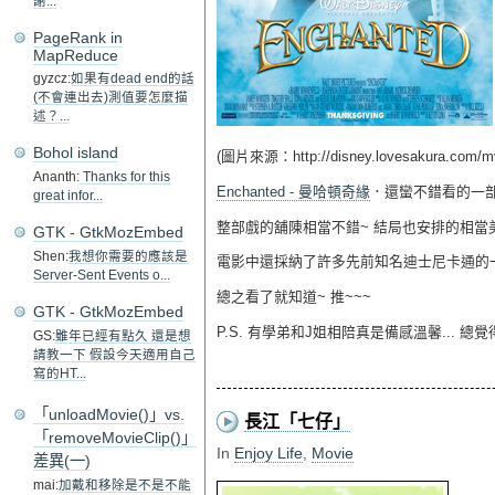
謝...
PageRank in
MapReduce
gyzcz:
如果有dead end的話
(不會連出去)測值要怎麼描
述？...
Bohol island
(圖片來源：http://disney.lovesakura.c
Ananth:
Thanks for this
Enchanted - 曼哈頓奇緣
．還蠻不錯看的一
great infor...
整部戲的舖陳相當不錯~ 結局也安排的相當
GTK - GtkMozEmbed
Shen:
我想你需要的應該是
電影中還採納了許多先前知名迪士尼卡通的一
Server-Sent Events o...
總之看了就知道~ 推~~~
GTK - GtkMozEmbed
P.S. 有學弟和J姐相陪真是備感溫馨... 總覺得自己
GS:
雖年已經有點久 還是想
請教一下 假設今天適用自己
寫的HT...
「unloadMovie()」vs.
長江「七仔」
「removeMovieClip()」
In
Enjoy Life
,
Movie
差異(一)
mai:
加戴和移除是不是不能