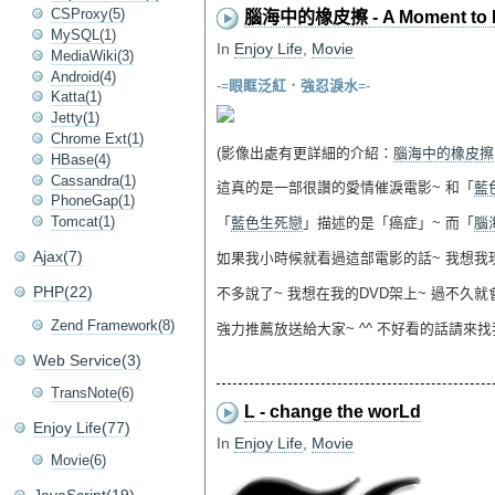
CSProxy(5)
腦海中的橡皮擦 - A Moment to 
MySQL(1)
In
Enjoy Life
,
Movie
MediaWiki(3)
Android(4)
-=眼眶泛紅．強忍淚水=-
Katta(1)
Jetty(1)
Chrome Ext(1)
(影像出處有更詳細的介紹：
腦海中的橡皮擦【A 
HBase(4)
Cassandra(1)
這真的是一部很讚的愛情催淚電影~ 和「
藍
PhoneGap(1)
Tomcat(1)
「
藍色生死戀
」描述的是「癌症」~ 而「
腦
Ajax(7)
如果我小時候就看過這部電影的話~ 我想我現在
PHP(22)
不多說了~ 我想在我的DVD架上~ 過不久
Zend Framework(8)
強力推薦放送給大家~ ^^ 不好看的話請來找我...
Web Service(3)
TransNote(6)
L - change the worLd
Enjoy Life(77)
In
Enjoy Life
,
Movie
Movie(6)