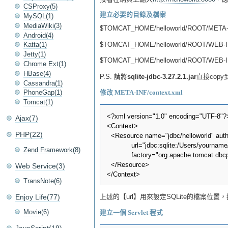
CSProxy(5)
建立必要的目錄及檔案
MySQL(1)
MediaWiki(3)
$TOMCAT_HOME/helloworld/ROOT/META-I
Android(4)
$TOMCAT_HOME/helloworld/ROOT/WEB-I
Katta(1)
Jetty(1)
$TOMCAT_HOME/helloworld/ROOT/WEB-IN
Chrome Ext(1)
HBase(4)
P.S. 請將
sqlite-jdbc-3.27.2.1.jar
直接copy
Cassandra(1)
PhoneGap(1)
修改 META-INF/context.xml
Tomcat(1)
<?xml version="1.0" encoding="UTF-8"?>
Ajax(7)
<Context>

PHP(22)
  <Resource name="jdbc/helloworld" auth
            url="jdbc:sqlite:/Users/yourn
Zend Framework(8)
            factory="org.apache.tomcat.d
  </Resource>

Web Service(3)
TransNote(6)
Enjoy Life(77)
上述的【url】用來設定SQLite的檔案位置
Movie(6)
建立一個 Servlet 程式