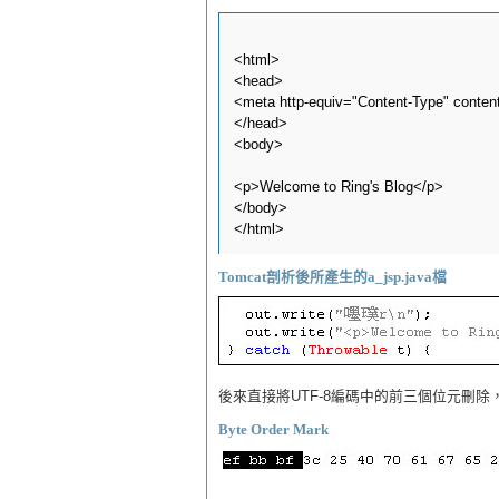
<html>

<head>

<meta http-equiv="Content-Type" content=
</head>

<body>

<p>Welcome to Ring's Blog</p>

</body>

Tomcat剖析後所產生的a_jsp.java檔
後來直接將UTF-8編碼中的前三個位元刪除，
Byte Order Mark