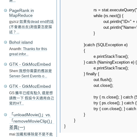
謝...
			rs = stat.executeQuery("select * from member;");

PageRank in
MapReduce
			while (rs.next()) {

				out.println("ID=" + rs.getInt("id")+"<br/>");

gyzcz:
如果有dead end的話
				out.println("Name=" + rs.getString("name")+"<br/>");

(不會連出去)測值要怎麼描
述？...
			}

Bohol island
		}catch (SQLException e)

Ananth:
Thanks for this
		{

great infor...
			e.printStackTrace();

		} catch (NamingException e) {

GTK - GtkMozEmbed
			e.printStackTrace();

Shen:
我想你需要的應該是
		} finally {

Server-Sent Events o...
			out.flush();

			out.close();

GTK - GtkMozEmbed
GS:
雖年已經有點久 還是想
			try { rs.close(); } catch (SQLException e) { e.printStackTrace(); }

請教一下 假設今天適用自己
			try { ps.close(); } catch (SQLException e) { e.printStackTrace(); }

寫的HT...
			try { con.close(); } catch (SQLException e) { e.printStackTrace(); }

		}

「unloadMovie()」vs.
	}

「removeMovieClip()」
差異(一)
mai:
加戴和移除是不是不能