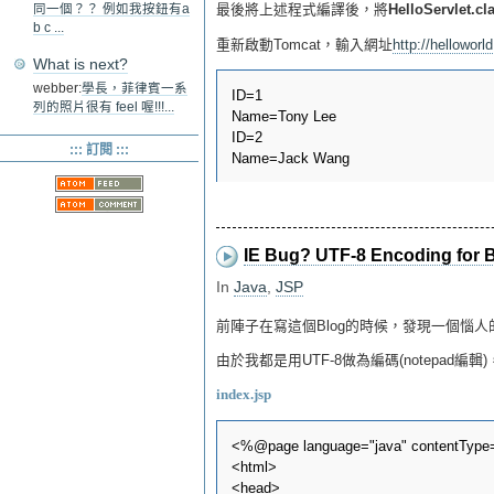
最後將上述程式編譯後，將
HelloServlet.cl
同一個？？ 例如我按鈕有a
b c ...
重新啟動Tomcat，輸入網址
http://helloworl
What is next?
webber:
學長，菲律賓一系
ID=1

列的照片很有 feel 喔!!!...
Name=Tony Lee

ID=2

::: 訂閱 :::
IE Bug? UTF-8 Encoding for 
In
Java
,
JSP
前陣子在寫這個Blog的時候，發現一個惱人
由於我都是用UTF-8做為編碼(notepad編
index.jsp
<%@page language="java" contentType="
<html>

<head>
