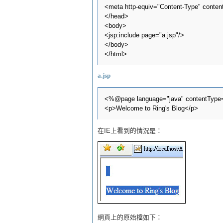
<meta http-equiv="Content-Type" content=
</head>

<body>

<jsp:include page="a.jsp"/>

</body>

a.jsp
<%@page language="java" contentType="
在IE上看到的情況是：
網頁上的原始檔如下：