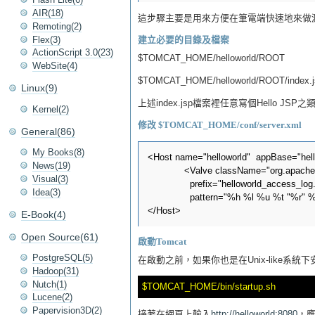
AIR(18)
這步驟主要是用來方便在筆電端快速地來做測試
Remoting(2)
Flex(3)
建立必要的目錄及檔案
ActionScript 3.0(23)
$TOMCAT_HOME/helloworld/ROOT
WebSite(4)
$TOMCAT_HOME/helloworld/ROOT/index.j
Linux(9)
上述index.jsp檔案裡任意寫個Hello JS
Kernel(2)
修改 $TOMCAT_HOME/conf/server.xml
General(86)
My Books(8)
<Host name="helloworld"  appBase="hell
News(19)
	     <Valve className="org.apache.catalina.valves.AccessLogValve" directory="logs"

Visual(3)
               prefix="helloworld_access_log.
Idea(3)
               pattern="%h %l %u %t "%r" 
E-Book(4)
Open Source(61)
啟動Tomcat
PostgreSQL(5)
在啟動之前，如果你也是在Unix-like系統
Hadoop(31)
Nutch(1)
Lucene(2)
Papervision3D(2)
接著在網頁上輸入
http://helloworld:8080
，應