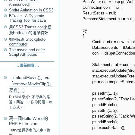
		PrintWriter out = resp.getWriter();

Announced!
		Connection con = null;

Sprite Animation in CSS3
		ResultSet rs = null;

BTrace - A Dynamic
		PreparedStatement ps = null;

Tracing Tool for Java
用CSS3 Transitions來模
		try

擬Path app的選單特效
		{

如何成為iStockphoto
			Context ctx = new InitialContext();

contributor
			DataSource ds = (DataSource)ctx.lookup("java:comp/env/jdbc/helloworld");

The async and defer
			con =  ds.getConnection();

Script Attributes
			Statement stat = con.createStatement();

::: 最新回應 :::
			stat.executeUpdate("drop table if exists member;");

			stat.executeUpdate("create table member (id, name);");

「unloadMovie()」vs.
			ps = con.prepareStatement("insert into member values (?, ?);");

「removeMovieClip()」
差異(一)
			ps.setInt(1, 1);

Ru:
Mai 您好~ 不專業的路
			ps.setString(2, "Tony Lee");

過，回答一下你的問題，以
			ps.addBatch();

下方式，...
			ps.setInt(1, 2);

			ps.setString(2, "Jack Wang");

寫一個Hello World的
			ps.addBatch();

PHP Extension
			ps.executeBatch();

Terry:
值得參考的文章。謝