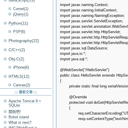
JavaScript(19)
import javax.naming.Context;

Comet(1)
import javax.naming.InitialContext;

jQuery(1)
import javax.naming.NamingException;

import javax.servlet.ServletException;

Python(11)
import javax.servlet.annotation.WebServle
PSP(6)
import javax.servlet.http.HttpServlet;

import javax.servlet.http.HttpServletRequ
Photography(22)
import javax.servlet.http.HttpServletResp
import javax.sql.DataSource;

C/C++(2)
import java.io.*;

Obj-C(2)
import java.sql.*;

iPhone(6)
@WebServlet("/HelloServlet")

public class HelloServlet extends HttpSer
HTML5(12)
{

Canvas(2)
	private static final long serialVersionUID = 1L;

::: 最新文章 :::
	@Override

Apache Tomcat 8 +
	protected void doGet(HttpServletRequest req, HttpServletResponse resp) throws ServletException, IOException

SQLite
	{

開始吧!
		req.setCharacterEncoding("UTF-8");

Bohol island
		resp.setContentType("text/html; charset=utf-8");

What is next?
IMG2WebP.net is