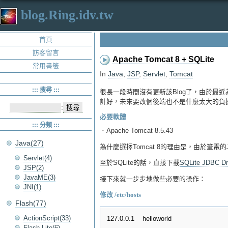
blog.Ring.idv.tw
首頁
訪客留言
Apache Tomcat 8 + SQLite
常用書籤
In
Java
,
JSP
,
Servlet
,
Tomcat
::: 搜尋 :::
很長一段時間沒有更新該Blog了，由於最近為
計好，未來要改個後端也不是什麼太大的負擔，
:
必要軟體
::: 分類 :::
．Apache Tomcat 8.5.43
Java(27)
為什麼選擇Tomcat 8的理由是，由於筆電的
Servlet(4)
至於SQLite的話，直接下載
SQLite JDBC Dr
JSP(2)
JavaME(3)
接下來就一步步地做些必要的操作：
JNI(1)
修改 /etc/hosts
Flash(77)
ActionScript(33)
Flash Lite(6)