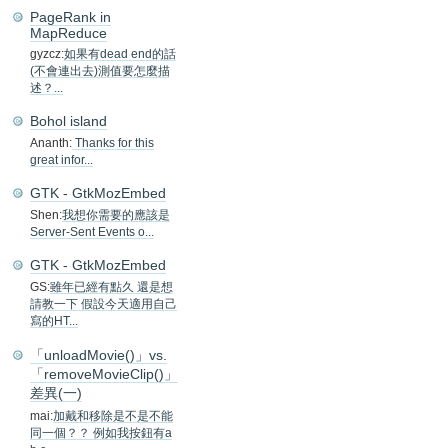
PageRank in
MapReduce
gyzcz:
如果有dead end的話
(不會連出去)測值要怎麼描
述？...
Bohol island
Ananth:
Thanks for this
great infor...
GTK - GtkMozEmbed
Shen:
我想你需要的應該是
Server-Sent Events o...
GTK - GtkMozEmbed
GS:
雖年已經有點久 還是想
請教一下 假設今天適用自己
寫的HT...
「unloadMovie()」vs.
「removeMovieClip()」
差異(一)
mai:
加戴和移除是不是不能
同一個？？ 例如我按鈕有a