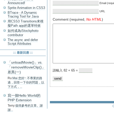
Announced!
Email (requ
Sprite Animation in CSS3
URL
BTrace - A Dynamic
Tracing Tool for Java
Comment (required,
No HTML
)
用CSS3 Transitions來模
擬Path app的選單特效
如何成為iStockphoto
contributor
The async and defer
Script Attributes
::: 最新回應 :::
「unloadMovie()」vs.
「removeMovieClip()」
請輸入 82 + 65 =
差異(一)
Ru:
Mai 您好~ 不專業的路
過，回答一下你的問題，以
下方式，...
寫一個Hello World的
PHP Extension
Terry:
值得參考的文章。謝
C
謝...