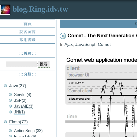
blog.Ring.idv.tw
首頁
訪客留言
Comet - The Next Generation A
常用書籤
In
Ajax
,
JavaScript
,
Comet
::: 搜尋 :::
:
::: 分類 :::
Java(27)
Servlet(4)
JSP(2)
JavaME(3)
JNI(1)
Flash(77)
ActionScript(33)
Flash Lite(6)