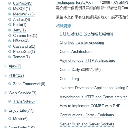
Techniques for AJAX
」、「2008 -
XVSMPBa
CSProxy(5)
再介紹一個實例及詳細的細節~或者您對Come
MySQL(1)
MediaWiki(3)
最後本文如果有任何謬誤的地方~ 請不吝給
Android(4)
Katta(1)
相關資源
Jetty(1)
．
HTTP Streaming - Ajax Patterns
Chrome Ext(1)
HBase(4)
．
Chunked transfer encoding
Cassandra(1)
．
Comet Architecture
PhoneGap(1)
Tomcat(1)
．
Asynchronous HTTP Architecture
Ajax(7)
．
Comet Daily
(朝聖之地!!)
PHP(22)
．
Cometd.org
Zend Framework(8)
．
java.net: Developing Applications Using 
Web Service(3)
．
Asynchronous HTTP and Comet architec
TransNote(6)
．
How to implement COMET with PHP
Enjoy Life(77)
．
Continuations - Jetty - Codehaus
Movie(6)
．
Server Push and Server Sockets
JavaScript(19)