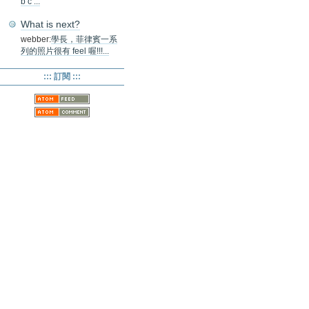
b c ...
What is next?
webber:
學長，菲律賓一系
列的照片很有 feel 喔!!!...
::: 訂閱 :::