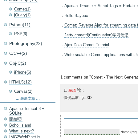
．
Ajaxian: IFrame + Script Tags = Portabl
Comet(1)
jQuery(1)
．
Hello Bayeux
Python(11)
．
Comet: Reverse Ajax for streaming data 
PSP(6)
．
Jetty cometd(Continuation)学习笔记
Photography(22)
．
Ajax Dojo Comet Tutorial
C/C++(2)
．
Write scalable Comet applications with 
Obj-C(2)
iPhone(6)
1 comments on "Comet - The Next Generati
HTML5(12)
1
.
說：
呈現
Canvas(2)
慢慢品嚐ing...XD
::: 最新文章 :::
Apache Tomcat 8 +
SQLite
開始吧!
Bohol island
What is next?
Name (requ
IMG2WebP.net is