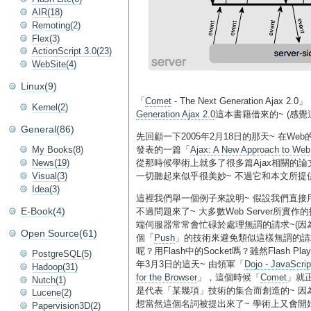
AIR(18)
Remoting(2)
Flex(3)
ActionScript 3.0(23)
WebSite(4)
Linux(9)
「
Comet
- The Next Generation Aj
Kernel(2)
Generation Ajax 2.0
這本書籍借來的~ (感覺這
General(86)
先回顧一下2005年2月18日的那天~ 在W
My Books(8)
發表的一篇「
Ajax: A New Approach to Web 
News(19)
從那時候學術上就多了很多篇Ajax相關的論文了~
Visual(3)
一切聽起來似乎很美妙~ 不過它和本文所提供
Idea(3)
這裡我們舉一個例子來說明~ 假設我們直接
E-Book(4)
不過問題來了~ 大多數Web Server所實作的技
端伺服器常常會忙碌於處理無謂的請求~(
Open Source(61)
個「
Push
」的技術來避免類似這樣無謂的請
呢？用Flash中的Socket嗎？雖然Flash P
PostgreSQL(5)
年3月3日的這天~ 由領軍「
Dojo - JavaScrip
Hadoop(31)
for the Browser
」，這個時候「
Comet
」就正
Nutch(1)
是代表「某幾項」技術的集合而創造的~ 因為這
Lucene(2)
想當然這個名詞被提出來了~ 學術上又會開始
Papervision3D(2)