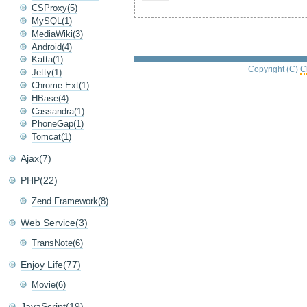
CSProxy(5)
MySQL(1)
MediaWiki(3)
Android(4)
Katta(1)
Copyright (C)
C
Jetty(1)
Chrome Ext(1)
HBase(4)
Cassandra(1)
PhoneGap(1)
Tomcat(1)
Ajax(7)
PHP(22)
Zend Framework(8)
Web Service(3)
TransNote(6)
Enjoy Life(77)
Movie(6)
JavaScript(19)