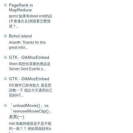
PageRank in
MapReduce
gyzcz:
如果有dead end的話
(不會連出去)測值要怎麼描
述？...
Bohol island
Ananth:
Thanks for this
great infor...
GTK - GtkMozEmbed
Shen:
我想你需要的應該是
Server-Sent Events o...
GTK - GtkMozEmbed
GS:
雖年已經有點久 還是想
請教一下 假設今天適用自己
寫的HT...
「unloadMovie()」vs.
「removeMovieClip()」
差異(一)
mai:
加戴和移除是不是不能
同一個？？ 例如我按鈕有a