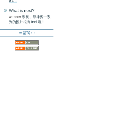
b c ...
What is next?
webber:
學長，菲律賓一系
列的照片很有 feel 喔!!!...
::: 訂閱 :::