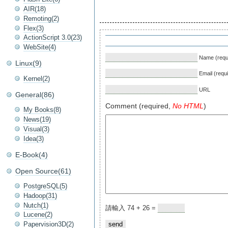
AIR(18)
Remoting(2)
Flex(3)
ActionScript 3.0(23)
WebSite(4)
Name (requ
Linux(9)
Email (requ
Kernel(2)
URL
General(86)
Comment (required,
No HTML
)
My Books(8)
News(19)
Visual(3)
Idea(3)
E-Book(4)
Open Source(61)
PostgreSQL(5)
Hadoop(31)
Nutch(1)
請輸入 74 + 26 =
Lucene(2)
Papervision3D(2)