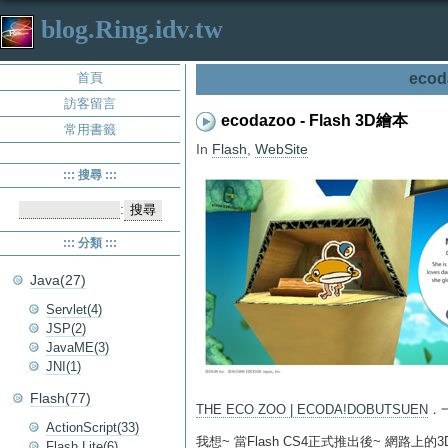
blog.Ring.idv.tw
首頁
ecod
訪客留言
ecodazoo - Flash 3D繪本
常用書籤
In
Flash
,
WebSite
::: 搜尋 :::
:
::: 分類 :::
Java(27)
Servlet(4)
JSP(2)
JavaME(3)
JNI(1)
Flash(77)
THE ECO ZOO | ECODA!DOBUTSUEN
．一
ActionScript(33)
我想~ 當Flash CS4正式推出後~ 網路上的
Flash Lite(6)