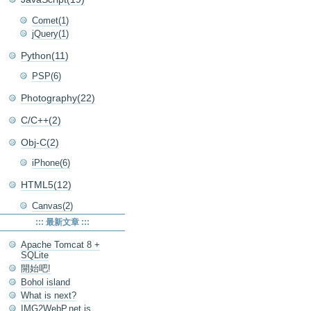
Comet(1)
jQuery(1)
Python(11)
PSP(6)
Photography(22)
C/C++(2)
Obj-C(2)
iPhone(6)
HTML5(12)
Canvas(2)
::: 最新文章 :::
Apache Tomcat 8 +
SQLite
開始吧!
Bohol island
What is next?
IMG2WebP.net is