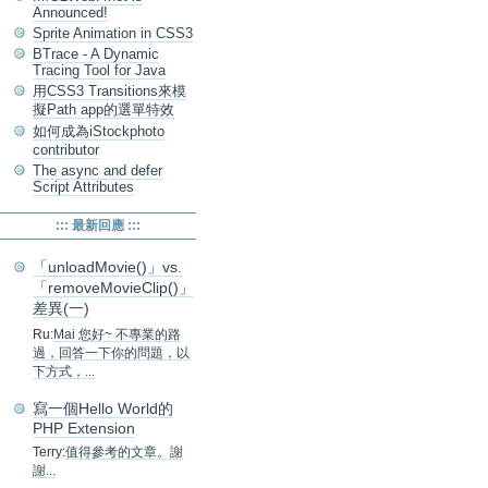
Announced!
Sprite Animation in CSS3
BTrace - A Dynamic
Tracing Tool for Java
用CSS3 Transitions來模
擬Path app的選單特效
如何成為iStockphoto
contributor
The async and defer
Script Attributes
::: 最新回應 :::
「unloadMovie()」vs.
「removeMovieClip()」
差異(一)
Ru:
Mai 您好~ 不專業的路
過，回答一下你的問題，以
下方式，...
寫一個Hello World的
PHP Extension
Terry:
值得參考的文章。謝
謝...