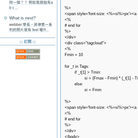
同一個？？ 例如我按鈕有a
%>

b c ...
<span style='font-size: <%=si%>px'><a
What is next?
<%

webber:
學長，菲律賓一系
# end for

列的照片很有 feel 喔!!!...
%>

</div>

::: 訂閱 :::
<div class="tagcloud">

<%

Fmin = 10

for _t in Tags:

        if _t[1] > Tmin:

                si = (Fmax - Fmin) * (_t[1] - 
        else:

                si = Fmin

%>

<span style='font-size: <%=si%>px'><a
<%

# end for

%>

</div>

</body>
