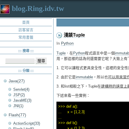
blog.Ring.idv.tw
首頁
訪客留言
淺談Tuple
常用書籤
In
Python
::: 搜尋 :::
Tuple
．在
Python
程式語言中是一個
immutab
用，那這樣的話為何還需要它呢？大致上有
:
1. 它可以讓程式更具安全性，這裡的安全
::: 分類 :::
2. 由於它是
immutable
，所以也
可以用來當作di
Java(27)
3. 和list相較之下，Tuple在
建構時的速度上
Servlet(4)
JSP(2)
下述來看一些實例：
JavaME(3)
JNI(1)
>>> def a():

...     x = [1,2,3]

Flash(77)
... 

>>> def b():

ActionScript(33)
...     x = (1,2,3)

Flash Lite(6)