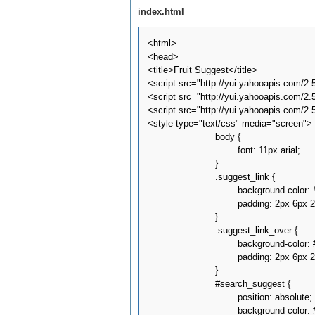
index.html
<html>

<head>

<title>Fruit Suggest</title>

<script src="http://yui.yahooapis.com/2.5
<script src="http://yui.yahooapis.com/2.5
<script src="http://yui.yahooapis.com/2.5
<style type="text/css" media="screen">

			body {

				font: 11px arial;

			}

			.suggest_link {

				background-color: #FFFFFF;

				padding: 2px 6px 2px 6px;

			}

			.suggest_link_over {

				background-color: #3366CC;

				padding: 2px 6px 2px 6px;

			}

			#search_suggest {

				position: absolute; 

				background-color: #FFFFFF; 
