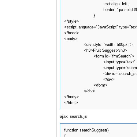
				text-align: left; 

				border: 1px solid #000000;			

			}		

</style>

<script language="JavaScript" type="text
</head>

<body>

		<div style="width: 500px;">

		<h3>Fruit Suggest</h3>

			<form id="frmSearch">

				<input type="text" id="txtSearch" name="txtSearch" alt="Search Criteria" onkeyup="searchSuggest();" autocomplete="off" />

				<input type="submit" id="cmdSearch" name="cmdSearch" value="Search" alt="Run Search" /><br />

				<div id="search_suggest">

				</div>

			</form>

		</div>

</body>

ajax_search.js
function searchSuggest()

{
