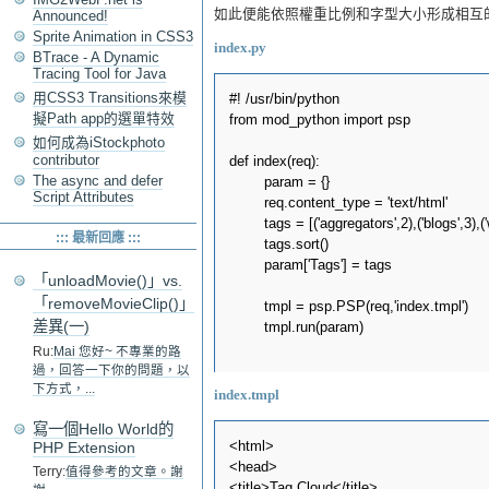
如此便能依照權重比例和字型大小形成相互
Announced!
Sprite Animation in CSS3
index.py
BTrace - A Dynamic
Tracing Tool for Java
用CSS3 Transitions來模
#! /usr/bin/python

擬Path app的選單特效
from mod_python import psp

如何成為iStockphoto
contributor
def index(req):

The async and defer
        param = {}

Script Attributes
        req.content_type = 'text/html'

        tags = [('aggregators',2),('blogs',3),(
::: 最新回應 :::
        tags.sort()

        param['Tags'] = tags

「unloadMovie()」vs.
「removeMovieClip()」
        tmpl = psp.PSP(req,'index.tmpl')

差異(一)
        tmpl.run(param)

Ru:
Mai 您好~ 不專業的路
過，回答一下你的問題，以
下方式，...
index.tmpl
寫一個Hello World的
<html>

PHP Extension
<head>

Terry:
值得參考的文章。謝
<title>Tag Cloud</title>
