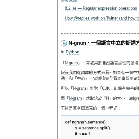
參考資源
．
8.2. re — Regular expression operations
．
How @replies work on Twitter (and how t
N-gram．一個語言中立的斷詞
In
Python
「
N-gram
」．常被用於自然語言處理的領域
假設我們從詞庫的方式來看~ 如果有一個中
動」和「中心」，當然這完全看詞庫斷詞是如
所以「
N-gram
」針對「
CJK
」能保有完善的
而「
N-gram
」就取決於「N」的大小~ unigram(n
下述是筆者簡單寫的一個小程式：
def ngram(n,sentence):

	s = sentence.split()

	if n == 1:
