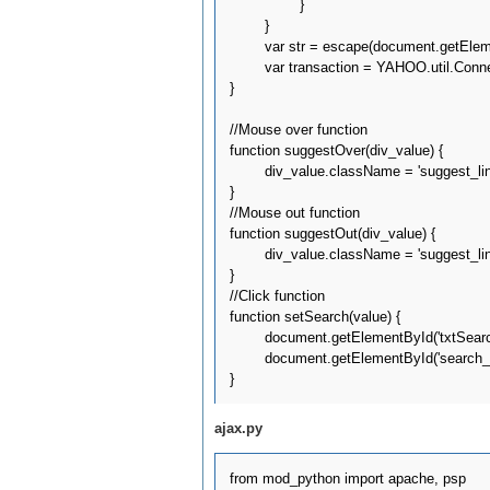
		}

	}

	var str = escape(document.getElementById('txtSearch').value);

	var transaction = YAHOO.util.Connect.asyncRequest('GET', '/ajax/ajax/index?search=' + str, callback, null);

}

//Mouse over function

function suggestOver(div_value) {

	div_value.className = 'suggest_link_over';

}

//Mouse out function

function suggestOut(div_value) {

	div_value.className = 'suggest_link';

}

//Click function

function setSearch(value) {

	document.getElementById('txtSearch').value = value;

	document.getElementById('search_suggest').innerHTML = '';

ajax.py
from mod_python import apache, psp
