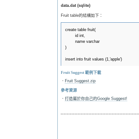
data.dat (sqlite)
Fruit table的結構如下：
create table fruit(

	id int,

	name varchar

)

Fruit Suggest 範例下載
．
Fruit Suggest.zip
參考資源
．
打造屬於你自己的Google Suggest!