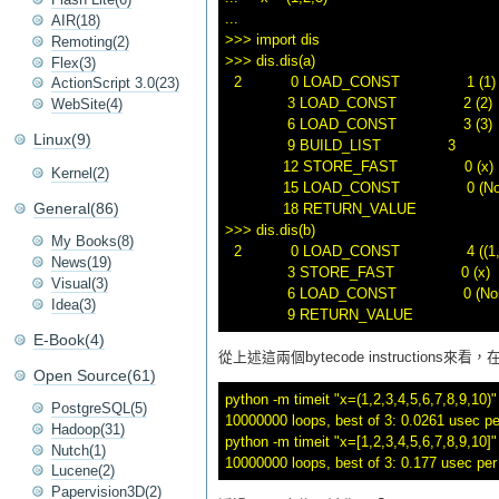
... 

AIR(18)
>>> import dis

Remoting(2)
>>> dis.dis(a)

Flex(3)
  2           0 LOAD_CONST               1 (1)

ActionScript 3.0(23)
              3 LOAD_CONST               2 (2)

WebSite(4)
              6 LOAD_CONST               3 (3)

Linux(9)
              9 BUILD_LIST               3

             12 STORE_FAST               0 (x)

Kernel(2)
             15 LOAD_CONST               0 (No
General(86)
             18 RETURN_VALUE        

>>> dis.dis(b)

My Books(8)
  2           0 LOAD_CONST               4 ((1, 
News(19)
              3 STORE_FAST               0 (x)

Visual(3)
              6 LOAD_CONST               0 (No
Idea(3)
E-Book(4)
從上述這兩個bytecode instructions來看
Open Source(61)
python -m timeit "x=(1,2,3,4,5,6,7,8,9,10)"

PostgreSQL(5)
10000000 loops, best of 3: 0.0261 usec per
Hadoop(31)
python -m timeit "x=[1,2,3,4,5,6,7,8,9,10]"

Nutch(1)
Lucene(2)
Papervision3D(2)