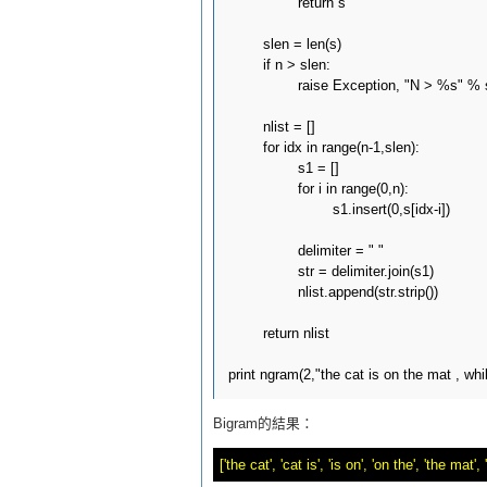
		return s

	slen = len(s)

	if n > slen:

		raise Exception, "N > %s" % slen

	nlist = []

	for idx in range(n-1,slen):

		s1 = []

		for i in range(0,n):

			s1.insert(0,s[idx-i])

		delimiter = " "

		str = delimiter.join(s1)

		nlist.append(str.strip())

	return nlist

Bigram的結果：