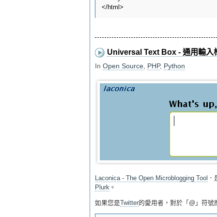
Universal Text Box - 通用輸入
In
Open Source
,
PHP
,
Python
Laconica - The Open Microblogging Tool
．
Plurk
。
如果您是
Twitter
的愛用者，對於「@」符號