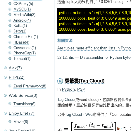
透過Tuple大約只耗費了「0.0261 usec
CSProxy(5)
MySQL(1)
python -m timeit -s "x=(1,2,3,4,5,6,7,8,9,10
MediaWiki(3)
10000000 loops, best of 3: 0.0649 usec per
Android(4)
python -m timeit -s "x=[1,2,3,4,5,6,7,8,9,10
Katta(1)
Jetty(1)
Chrome Ext(1)
相關資源
HBase(4)
Cassandra(1)
Are tuples more efficient than lists in Pyth
PhoneGap(1)
32.12. dis — Disassembler for Python byt
Tomcat(1)
Ajax(7)
PHP(22)
標籤雲(Tag Cloud)
Zend Framework(8)
In
Python
,
PSP
Web Service(3)
Tag Cloud
(或word cloud)．它屬於
TransNote(6)
開始使用，至於這個詞是由誰提出來的.. 
Enjoy Life(77)
另外
Tag Cloud - Wiki
也提供了「Computatio
Movie(6)