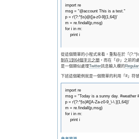
import re

msg = "@account This is a test."

p = r'(?:^|\s)@([a-z0-9]{1,64})'

m = re.findall(p,msg)  

for i in m:

    print i

從這個簡單的小程式來看，重點在於「(?:^|\s)@([
制在1到64個字元之間
，而在「@」之前的
是一個類似處理
Twitter
訊息輸入欄的
Regular
下述這個範例就是一個簡單的利用「#」符號
import re

msg = "Today is a sunny day. #weather #l
p = r'(?:^|\s)#([A-Za-z0-9_\-\.]{1,64})'

m = re.findall(p,msg)  

for i in m:

    print i
