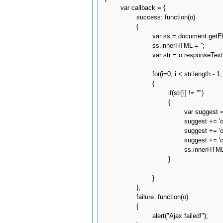
	var callback = {

		success: function(o)

		{

			var ss = document.getElementById('search_suggest')

			ss.innerHTML = '';

			var str = o.responseText.split("\n");

			for(i=0; i < str.length - 1; i++)

			{

                                if(str[i] != "")

                                {

                                        var su
                                        suggest
                                        suggest
                                        suggest 
                                        ss.innerH
                                }

			}

		},

		failure: function(o)

		{

			alert("Ajax failed!");
