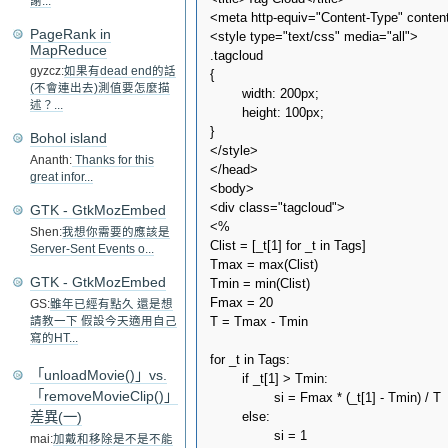
謝...
<meta http-equiv="Content-Type" content=
PageRank in
<style type="text/css" media="all">

MapReduce
.tagcloud

gyzcz:
如果有dead end的話
{

(不會連出去)測值要怎麼描
        width: 200px;

述？...
        height: 100px;

}

Bohol island
</style>

Ananth:
Thanks for this
</head>

great infor...
<body>

<div class="tagcloud">

GTK - GtkMozEmbed
<%

Shen:
我想你需要的應該是
Clist = [_t[1] for _t in Tags]

Server-Sent Events o...
Tmax = max(Clist)

GTK - GtkMozEmbed
Tmin = min(Clist)

Fmax = 20

GS:
雖年已經有點久 還是想
T = Tmax - Tmin

請教一下 假設今天適用自己
寫的HT...
for _t in Tags:

「unloadMovie()」vs.
        if _t[1] > Tmin:

「removeMovieClip()」
                si = Fmax * (_t[1] - Tmin) / T 

差異(一)
        else:

                si = 1

mai:
加戴和移除是不是不能