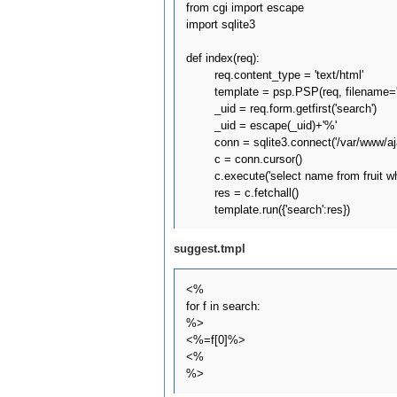
from cgi import escape

import sqlite3

def index(req):

	req.content_type = 'text/html'

	template = psp.PSP(req, filename='suggest.tmpl')

	_uid = req.form.getfirst('search')

	_uid = escape(_uid)+'%'

	conn = sqlite3.connect('/var/www/ajax/data.dat')

	c = conn.cursor()

	c.execute('select name from fruit where name like :who', {"who": _uid})

	res = c.fetchall()

suggest.tmpl
<%

for f in search:

%>

<%=f[0]%>

<%
