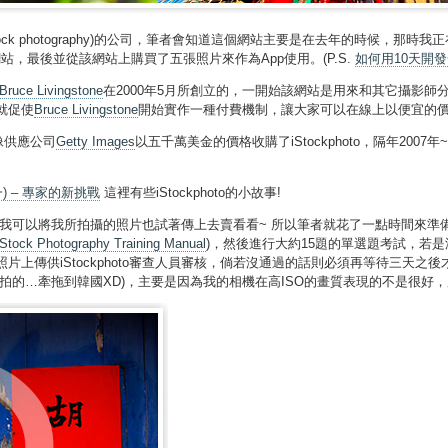
tock photography)的公司，筆者會知道這個網站主要是在去年的時候，那
站，最後並從該網站上購買了五張照片來作為App使用。(P.S.
如何用10天開發
Bruce Livingstone
在2000年5月所創立的，一開始該網站是用來和其它攝影師
就促使
Bruce Livingstone
開始實作一種付費機制，讓大家可以在線上以便宜的
像供應公司
Getty Images
以五千萬美金的價格收購了iStockphoto，隔年2007年
(一) – 專家的新挑戰
這裡有些iStockphoto的小故事!
建議我可以將我所拍攝的照片也試著傳上去賣看看~ 所以筆者就花了一點時間來準備這件事，
Stock Photography Training Manual
)，然後進行大約15題的單選題考試，若
片上傳供iStockphoto審查人員審核，倘若沒通過的話則必須再等待三天
牽拖到韓國XD)，主要是因為我的相機在高ISO的畫質表現的不是很好，所以被退件! 