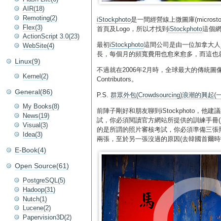
AIR(18)
Remoting(2)
iStockphoto
是一間經營線上微圖庫(micros
Flex(3)
首頁及Logo，所以才找到
iStockphoto
這個網
ActionScript 3.0(23)
最初
iStockphoto
這間公司是由一位加拿大人
WebSite(4)
長，每個月的頻寬費用也愈來愈多，而這也
Linux(9)
不過就在2006年2月時，全球最大的傳統圖
Kernel(2)
Contributors。
General(86)
P.S.
群眾外包(Crowdsourcing)浪潮的興起
My Books(8)
前陣子剛好和朋友聊到iStockphoto，他
News(19)
試，你必須閱讀官方網站所提供的訓練手冊(
Visual(3)
的是所謂的照片審核考試，你必須準備三張照
Idea(3)
兩張，至於另一張沒過的原因(去韓國首爾時拍的…
E-Book(4)
Open Source(61)
PostgreSQL(5)
Hadoop(31)
Nutch(1)
Lucene(2)
Papervision3D(2)