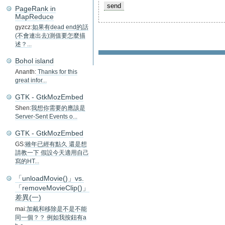
PageRank in
MapReduce
gyzcz:
如果有dead end的話
(不會連出去)測值要怎麼描
述？...
Bohol island
Ananth:
Thanks for this
great infor...
GTK - GtkMozEmbed
Shen:
我想你需要的應該是
Server-Sent Events o...
GTK - GtkMozEmbed
GS:
雖年已經有點久 還是想
請教一下 假設今天適用自己
寫的HT...
「unloadMovie()」vs.
「removeMovieClip()」
差異(一)
mai:
加戴和移除是不是不能
同一個？？ 例如我按鈕有a