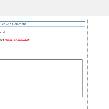
Leave a Comment
ired)
ired,
will not be published
)