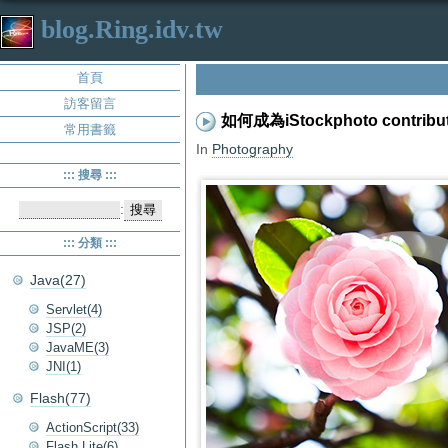
blog.Ring.idv.tw
首頁
訪客留言
如何成為iStockphoto contribu
常用書籤
In
Photography
::: 搜尋 :::
:
::: 分類 :::
Java(27)
Servlet(4)
JSP(2)
JavaME(3)
JNI(1)
Flash(77)
ActionScript(33)
Flash Lite(6)