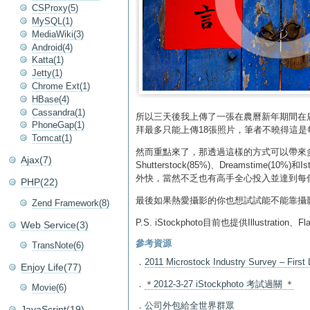
CSProxy(5)
MySQL(1)
MediaWiki(3)
Android(4)
Katta(1)
Jetty(1)
Chrome Ext(1)
HBase(4)
Cassandra(1)
所以三天後我上傳了一張在農曆新年期間在鹿
PhoneGap(1)
拜最多只能上傳18張照片，筆者不曉得這
Tomcat(1)
然而重點來了，那透過這樣的方式可以帶來
Ajax(7)
Shutterstock(85%)、Dreams
外快，當然不乏也有高手全心投入並達到每個月
PHP(22)
最後如果熱愛攝影的你也想試試能不能靠攝
Zend Framework(8)
P.S. iStockphoto目前也提供Illustration
Web Service(3)
參考資源
TransNote(6)
．
2011 Microstock Industry Survey – First
Enjoy Life(77)
．
＊2012-3-27 iStockphoto 考試過關 ＊
Movie(6)
．
公司外包給全世界群眾
JavaScript(19)