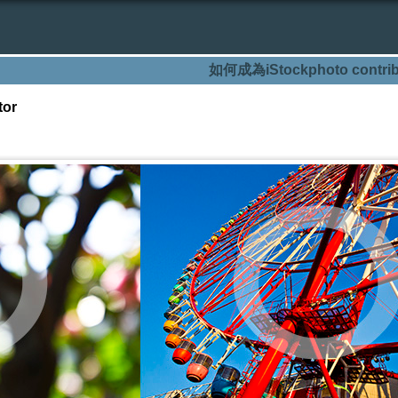
如何成為iStockphoto contrib
tor