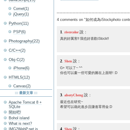
Comet(1)
jQuery(1)
4 comments on "如何成為iStockphoto contri
Python(11)
1
.
說：
PSP(6)
rivercolor
真的好厲害!! 我也好喜歡iStock!!
Photography(22)
C/C++(2)
Obj-C(2)
2
.
說：
Shen
iPhone(6)
G+ 可以了~ ^^
你也可以畫一些可愛的圖在上面呀! :D
HTML5(12)
Canvas(2)
::: 最新文章 :::
3
.
說：
alsotyCheng
Apache Tomcat 8 +
最近也在研究~
SQLite
希望可以藉此進步且賺進零用金:D
開始吧!
Bohol island
What is next?
4
.
說：
IMG2WebP.net is
Shen