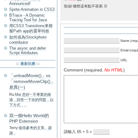
Announced!
加油! 雖然這有點不容易 :D
Sprite Animation in CSS3
BTrace - A Dynamic
Tracing Tool for Java
用CSS3 Transitions來模
擬Path app的選單特效
如何成為iStockphoto
Name (requ
contributor
The async and defer
Email (requ
Script Attributes
URL
::: 最新回應 :::
Comment (required,
No HTML
)
「unloadMovie()」vs.
「removeMovieClip()」
差異(一)
Ru:
Mai 您好~ 不專業的路
過，回答一下你的問題，以
下方式，...
寫一個Hello World的
PHP Extension
Terry:
值得參考的文章。謝
請輸入 65 + 5 =
謝...