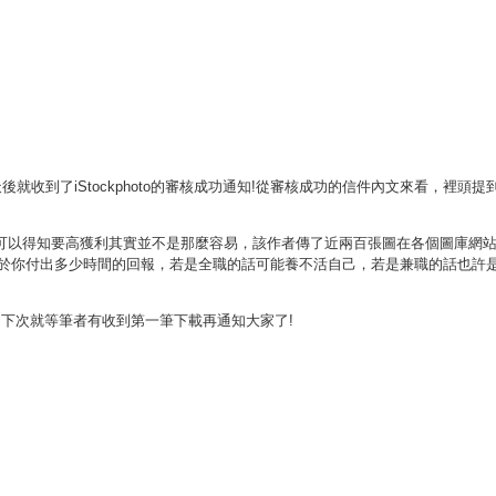
到了iStockphoto的審核成功通知!從審核成功的信件內文來看，裡頭提
可以得知要高獲利其實並不是那麼容易，該作者傳了近兩百張圖在各個圖庫網
金，當然這樣的收益取決於你付出多少時間的回報，若是全職的話可能養不活自己，若是兼職的話也
 下次就等筆者有收到第一筆下載再通知大家了!