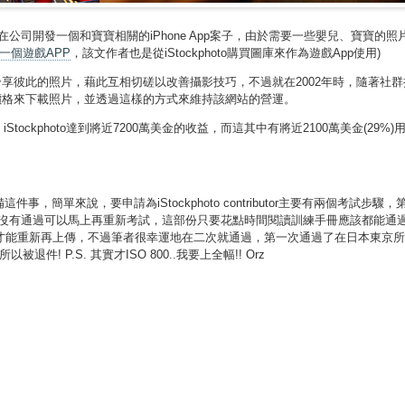
時我正在公司開發一個和寶寶相關的iPhone App案子，由於需要一些嬰兒、寶寶的照
一個遊戲APP
，該文作者也是從iStockphoto購買圖庫來作為遊戲App使用)
分享彼此的照片，藉此互相切磋以改善攝影技巧，不過就在2002年時，隨著社
價格來下載照片，並透過這樣的方式來維持該網站的營運。
~ iStockphoto達到將近7200萬美金的收益，而這其中有將近2100萬美金(29%
簡單來說，要申請為iStockphoto contributor主要有兩個考試步驟
是沒有通過可以馬上再重新考試，這部份只要花點時間閱讀訓練手冊應該都能通過
之後才能重新再上傳，不過筆者很幸運地在二次就通過，第一次通過了在日本東京
P.S. 其實才ISO 800..我要上全幅!! Orz