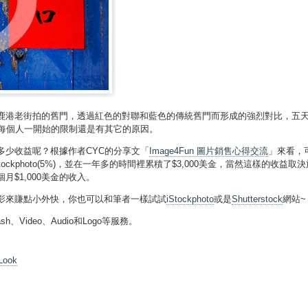
港老街拍的舊門，透過紅色的對聯和藍色的傳統舊門而形成的強烈對比，五天後就收
是每個人一開始的限制還是有其它的原因。
多少收益呢？根據作者CYC的分享文「
Image4Fun 圖片銷售心得交流
」來看，
time(10%)和Istockphoto(5%)，並在一年多的時間裡累積了$3,000美
$1,000美金的收入。
影來賺點小外快，你也可以和筆者一樣試試
iStockphoto
或是
Shutterstock
網站~
、Flash、Video、Audio和Logo等服務。
 Look