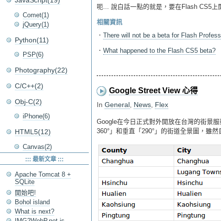
JavaScript(19)
呃... 說白話一點的就是，要在Flash CS
Comet(1)
相關資訊
jQuery(1)
．
There will not be a beta for Flash Profes
Python(11)
．
What happened to the Flash CS5 beta?
PSP(6)
Photography(22)
C/C++(2)
Google Street View 心得
Obj-C(2)
In
General
,
News
,
Flex
iPhone(6)
Google在今日正式對外開放在台灣的街景服
360°」和垂直「290°」的街道全景圖，
HTML5(12)
Canvas(2)
::: 最新文章 :::
Apache Tomcat 8 +
SQLite
開始吧!
Bohol island
What is next?
IMG2WebP.net is