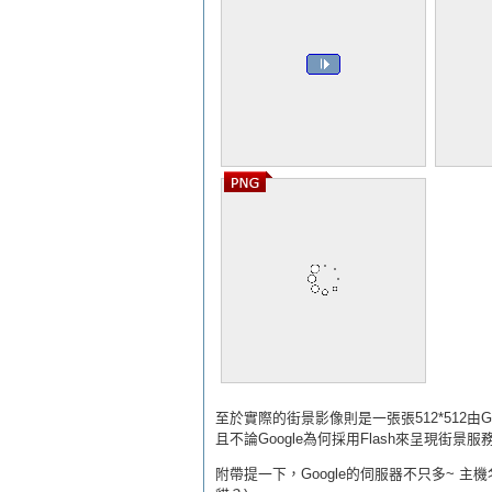
至於實際的街景影像則是一張張512*512由Go
且不論Google為何採用Flash來呈現街景
附帶提一下，Google的伺服器不只多~ 主機名稱