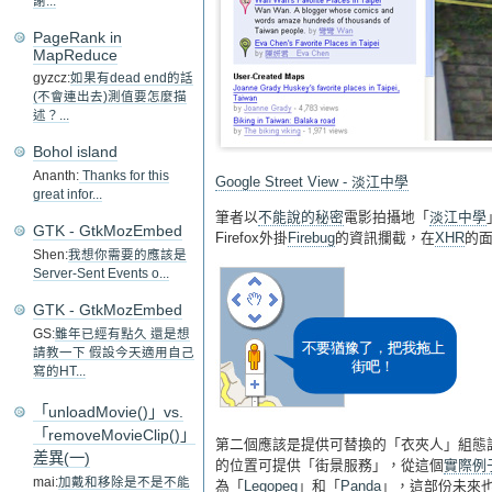
謝...
PageRank in
MapReduce
gyzcz:
如果有dead end的話
(不會連出去)測值要怎麼描
述？...
Bohol island
Ananth:
Thanks for this
Google Street View - 淡江中學
great infor...
筆者以
不能說的秘密
電影拍攝地「
淡江中學
GTK - GtkMozEmbed
Firefox外掛
Firebug
的資訊攔截，在
XHR
的
Shen:
我想你需要的應該是
Server-Sent Events o...
GTK - GtkMozEmbed
GS:
雖年已經有點久 還是想
請教一下 假設今天適用自己
寫的HT...
「unloadMovie()」vs.
「removeMovieClip()」
第二個應該是提供可替換的「衣夾人」組態
差異(一)
的位置可提供「街景服務」，從這個
實際例
mai:
加戴和移除是不是不能
為「
Legopeg
」和「
Panda
」，這部份未來