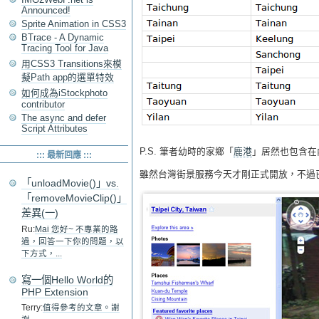
Announced!
Sprite Animation in CSS3
BTrace - A Dynamic
Tracing Tool for Java
用CSS3 Transitions來模
擬Path app的選單特效
如何成為iStockphoto
contributor
The async and defer
Script Attributes
P.S. 筆者幼時的家鄉「
鹿港
」居然也包含在內
::: 最新回應 :::
雖然台灣街景服務今天才剛正式開放，不過已
「unloadMovie()」vs.
「removeMovieClip()」
差異(一)
Ru:
Mai 您好~ 不專業的路
過，回答一下你的問題，以
下方式，...
寫一個Hello World的
PHP Extension
Terry:
值得參考的文章。謝