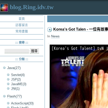
blog.Ring.idv.tw
首頁
訪客留言
Korea's Got Talen - 一位
常用書籤
In
News
::: 搜尋 :::
:
::: 分類 :::
Java(27)
Servlet(4)
JSP(2)
JavaME(3)
JNI(1)
Flash(77)
ActionScript(33)
Flash Lite(6)