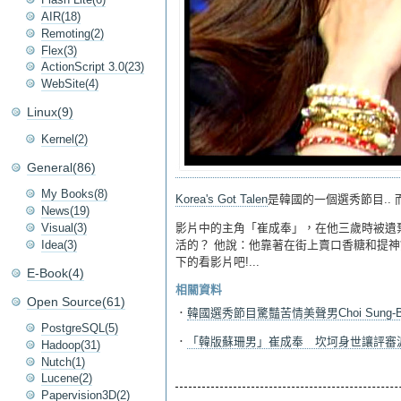
AIR(18)
Remoting(2)
Flex(3)
ActionScript 3.0(23)
WebSite(4)
Linux(9)
Kernel(2)
General(86)
My Books(8)
Korea's Got Talen
是韓國的一個選秀節目.. 
News(19)
Visual(3)
影片中的主角「崔成奉」，在他三歲時被遺棄
Idea(3)
活的？ 他說：他靠著在街上賣口香糖和提神
下的看影片吧!...
E-Book(4)
相關資料
Open Source(61)
．
韓國選秀節目驚豔苦情美聲男Choi Sung-
PostgreSQL(5)
．
「韓版蘇珊男」崔成奉 坎坷身世讓評審
Hadoop(31)
Nutch(1)
Lucene(2)
Papervision3D(2)