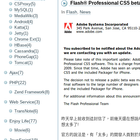
Flash® Professional CS5 beta 
CSProxy(5)
MySQL(1)
In
Flash
,
News
MediaWiki(3)
Android(4)
Katta(1)
Jetty(1)
Chrome Ext(1)
HBase(4)
Cassandra(1)
PhoneGap(1)
Tomcat(1)
Ajax(7)
PHP(22)
Zend Framework(8)
Web Service(3)
TransNote(6)
昨天早上就收到這封信了，前幾天還在想說A
Enjoy Life(77)
想太多了!
Movie(6)
官方的說法是，有「太多」的開發人員對於用Fla