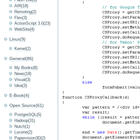
AIR(18)
Remoting(2)
Flex(3)
ActionScript 3.0(23)
WebSite(4)
Linux(9)
Kernel(2)
General(86)
My Books(8)
News(19)
Visual(3)
Idea(3)
E-Book(4)
Open Source(61)
PostgreSQL(5)
Hadoop(31)
Nutch(1)
Lucene(2)
Papervision3D(2)