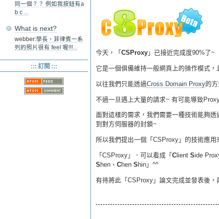
同一個？？ 例如我按鈕有a
b c ...
What is next?
webber:
學長，菲律賓一系
列的照片很有 feel 喔!!!...
今天，「
CSProxy
」已接近完成度90%了~
::: 訂閱 :::
它是一個俱備維持一般網頁上的操作模式，
以往我們只能透過
Cross Domain Proxy
的方
不過一旦遇上大量的請求~ 有可能導致Pro
面對這樣的需求，我們需要一種技術能夠透
到對方伺服器的封鎖~
所以我們提出一個「CSProxy」的技術應
「CSProxy」．可以看成「
C
lient
S
ide P
S
hen、
C
hen
S
hin」^^
有待將此「CSProxy」論文完成並發表後，