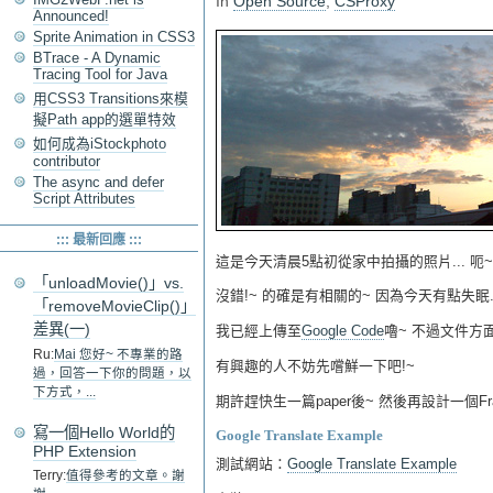
In
Open Source
,
CSProxy
Announced!
Sprite Animation in CSS3
BTrace - A Dynamic
Tracing Tool for Java
用CSS3 Transitions來模
擬Path app的選單特效
如何成為iStockphoto
contributor
The async and defer
Script Attributes
::: 最新回應 :::
這是今天清晨5點初從家中拍攝的照片... 呃~
「unloadMovie()」vs.
沒錯!~ 的確是有相關的~ 因為今天有點失眠..
「removeMovieClip()」
差異(一)
我已經上傳至
Google Code
嚕~ 不過文件方
Ru:
Mai 您好~ 不專業的路
有興趣的人不妨先嚐鮮一下吧!~
過，回答一下你的問題，以
下方式，...
期許趕快生一篇paper後~ 然後再設計一個Frame
寫一個Hello World的
Google Translate Example
PHP Extension
測試網站：
Google Translate Example
Terry:
值得參考的文章。謝