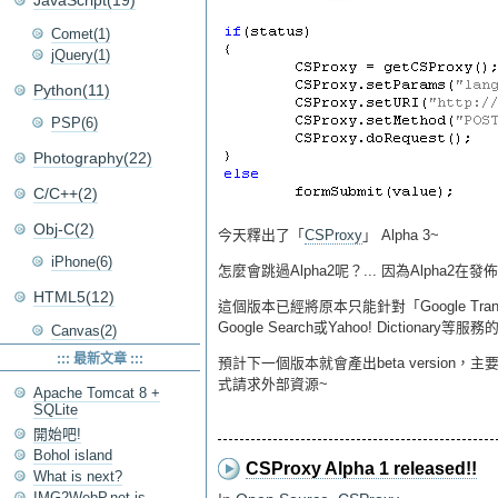
JavaScript(19)
Comet(1)
jQuery(1)
Python(11)
PSP(6)
Photography(22)
C/C++(2)
Obj-C(2)
今天釋出了「
CSProxy
」 Alpha 3~
iPhone(6)
怎麼會跳過Alpha2呢？... 因為Alpha2
HTML5(12)
這個版本已經將原本只能針對「Google T
Google Search或Yahoo! Dictiona
Canvas(2)
::: 最新文章 :::
預計下一個版本就會產出beta versio
式請求外部資源~
Apache Tomcat 8 +
SQLite
開始吧!
Bohol island
CSProxy Alpha 1 released!!
What is next?
IMG2WebP.net is