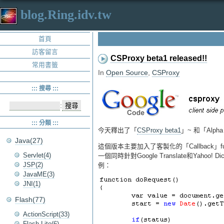
blog.Ring.idv.tw
首頁
訪客留言
CSProxy beta1 released!!
常用書籤
In
Open Source
,
CSProxy
::: 搜尋 :::
:
::: 分類 :::
今天釋出了「
CSProxy beta1
」~ 和「Alph
Java(27)
這個版本主要加入了客製化的「Callback
Servlet(4)
一個同時針對Google Translate和Ya
JSP(2)
例：
JavaME(3)
JNI(1)
Flash(77)
ActionScript(33)
Flash Lite(6)