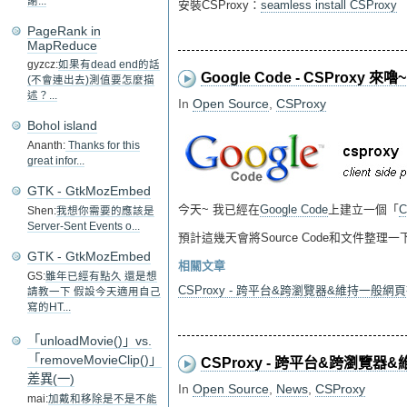
謝...
安裝CSProxy：
seamless install CSProxy
PageRank in
MapReduce
gyzcz:
如果有dead end的話
Google Code - CSProxy 來嚕~
(不會連出去)測值要怎麼描
述？...
In
Open Source
,
CSProxy
Bohol island
Ananth:
Thanks for this
great infor...
GTK - GtkMozEmbed
今天~ 我已經在
Google Code
上建立一個「
C
Shen:
我想你需要的應該是
Server-Sent Events o...
預計這幾天會將Source Code和文件整理
GTK - GtkMozEmbed
相關文章
GS:
雖年已經有點久 還是想
CSProxy - 跨平台&跨瀏覽器&維持一般網
請教一下 假設今天適用自己
寫的HT...
「unloadMovie()」vs.
「removeMovieClip()」
CSProxy - 跨平台&跨瀏覽
差異(一)
In
Open Source
,
News
,
CSProxy
mai:
加戴和移除是不是不能