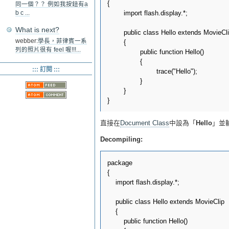
{

同一個？？ 例如我按鈕有a
	import flash.display.*;

b c ...
What is next?
	public class Hello extends MovieClip

webber:
學長，菲律賓一系
	{

列的照片很有 feel 喔!!!...
		public function Hello()

		{

::: 訂閱 :::
			trace("Hello");

		}

	}

直接在
Document Class
中設為「
Hello
」並
Decompiling:
package 

{

    import flash.display.*;

    public class Hello extends MovieClip

    {

        public function Hello()
