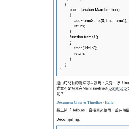
    {

        public function MainTimeline()

        {

            addFrameScript(0, this.frame1);

            return;

        }

        function frame1()

        {

            trace("Hello");

            return;

        }

    }

經由時間軸的寫法可以發現，只有一行「trace("He
式並不是被寫在MainTimeline的
Constructor
呢？
Document Class & Timeline - Hello
將上述「Hello.as」直接拿來使用，並在時間軸Fr
Decompiling: