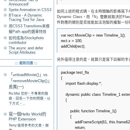
Announced!
Sprite Animation in CSS3
如同上述的程式碼，在主時間軸的影格寫下AS
BTrace - A Dynamic
Dynamic Class，而「N」整數就取決於
Tracing Tool for Java
件對應的類別是否就能如法泡製的複製一份
用CSS3 Transitions來模
擬Path app的選單特效
var rect:MovieClip = new Timeline_1();

如何成為iStockphoto
rect.x = 100;

contributor
The async and defer
Script Attributes
另外值得注意的是，就算只是寫下註解的字
::: 最新回應 :::
package test_fla

「unloadMovie()」vs.
{

「removeMovieClip()」
    import flash.display.*;

差異(一)
Ru:
Mai 您好~ 不專業的路
    dynamic public class Timeline_1 exte
過，回答一下你的問題，以
    {

下方式，...
        public function Timeline_1()

寫一個Hello World的
        {

PHP Extension
            addFrameScript(61, this.frame62)
Terry:
值得參考的文章。謝
            return;
