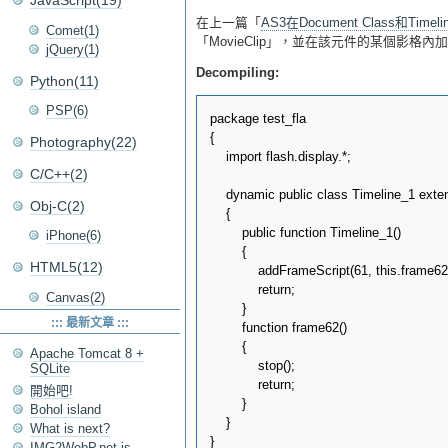
JavaScript(19)
在上一篇「
AS3在Document Class和Timeli
Comet(1)
「MovieClip」，並在該元件的某個影格內加
jQuery(1)
Decompiling:
Python(11)
PSP(6)
package test_fla

{

Photography(22)
    import flash.display.*;

C/C++(2)
    dynamic public class Timeline_1 exte
Obj-C(2)
    {

        public function Timeline_1()

iPhone(6)
        {

HTML5(12)
            addFrameScript(61, this.frame62)
            return;

Canvas(2)
        }

::: 最新文章 :::
        function frame62()

        {

Apache Tomcat 8 +
            stop();

SQLite
            return;

開始吧!
        }

Bohol island
    }

What is next?
IMG2WebP.net is