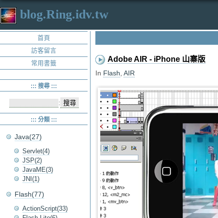
blog.Ring.idv.tw
首頁
訪客留言
Adobe AIR - iPhone 山寨版
常用書籤
In
Flash
,
AIR
::: 搜尋 :::
:
::: 分類 :::
Java(27)
Servlet(4)
JSP(2)
JavaME(3)
JNI(1)
Flash(77)
ActionScript(33)
Flash Lite(6)