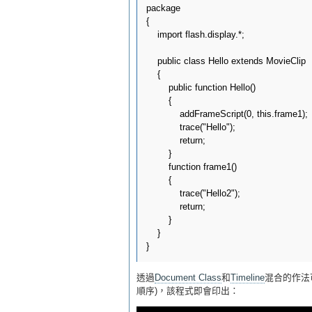
package 

{

    import flash.display.*;

    public class Hello extends MovieClip

    {

        public function Hello()

        {

            addFrameScript(0, this.frame1);

            trace("Hello");

            return;

        }

        function frame1()

        {

            trace("Hello2");

            return;

        }

    }

透過
Document Class
和
Timeline
混合的作法
順序)，該程式即會印出：