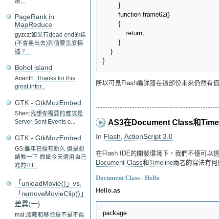
謝...
        }

        function frame62()

PageRank in
        {

MapReduce
            return;

gyzcz:
如果有dead end的話
        }

(不會連出去)測值要怎麼描
    }

述？...
Bohol island
Ananth:
Thanks for this
所以可見Flash編譯器在這部份未來仍然有
great infor...
GTK - GtkMozEmbed
Shen:
我想你需要的應該是
AS3在Document Class和Timel
Server-Sent Events o...
In
Flash
,
ActionScript 3.0
GTK - GtkMozEmbed
GS:
雖年已經有點久 還是想
在Flash IDE的開發環境下，我們不僅可以
請教一下 假設今天適用自己
Document Class
和
Timeline
兩者的寫法有何
寫的HT...
Document Class - Hello
「unloadMovie()」vs.
Hello.as
「removeMovieClip()」
差異(一)
package

mai:
加戴和移除是不是不能