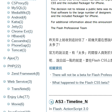
CSProxy(5)
MySQL(1)
MediaWiki(3)
Android(4)
Katta(1)
Jetty(1)
Chrome Ext(1)
HBase(4)
昨天早上就收到這封信了，前幾天還在想說A
Cassandra(1)
太多了!
PhoneGap(1)
Tomcat(1)
官方的說法是，有「太多」的開發人員對於用Fla
Ajax(7)
呃... 說白話一點的就是，要在Flash CS
PHP(22)
相關資訊
Zend Framework(8)
．
There will not be a beta for Flash Profes
Web Service(3)
．
What happened to the Flash CS5 beta?
TransNote(6)
Enjoy Life(77)
AS3 - Timeline_N
Movie(6)
In
Flash
,
ActionScript 3.0