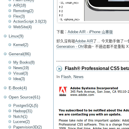
AIR(18)
Remoting(2)
Flex(3)
ActionScript 3.0(23)
WebSite(4)
下載：
Adobe AIR - iPhone 山寨版
Linux(9)
好久沒有碰
Adobe AIR
了... 今天動手做了
Kernel(2)
Generation - Oh!
歌曲~ 不過這都不是重點 X
General(86)
My Books(8)
News(19)
Flash® Professional CS5 beta 
Visual(3)
In
Flash
,
News
Idea(3)
E-Book(4)
Open Source(61)
PostgreSQL(5)
Hadoop(31)
Nutch(1)
Lucene(2)
Papervision3D(2)