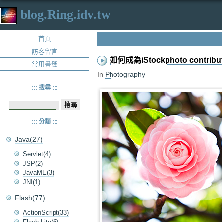
blog.Ring.idv.tw
首頁
訪客留言
如何成為iStockphoto contribu
常用書籤
In
Photography
::: 搜尋 :::
:
::: 分類 :::
Java(27)
Servlet(4)
JSP(2)
JavaME(3)
JNI(1)
Flash(77)
ActionScript(33)
Flash Lite(6)