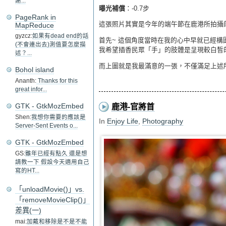
謝...
曝光補償
：-0.7步
PageRank in
這張照片其實是今年的端午節在鹿港所拍攝
MapReduce
gyzcz:
如果有dead end的話
首先~ 這個角度當時在我的心中早就已經構
(不會連出去)測值要怎麼描
我希望插香民眾「手」的肢體是呈現較白皙的
述？...
而上圖就是我最滿意的一張，不僅滿足上述
Bohol island
Ananth:
Thanks for this
great infor...
GTK - GtkMozEmbed
鹿港-官將首
Shen:
我想你需要的應該是
In
Enjoy Life
,
Photography
Server-Sent Events o...
GTK - GtkMozEmbed
GS:
雖年已經有點久 還是想
請教一下 假設今天適用自己
寫的HT...
「unloadMovie()」vs.
「removeMovieClip()」
差異(一)
mai:
加戴和移除是不是不能