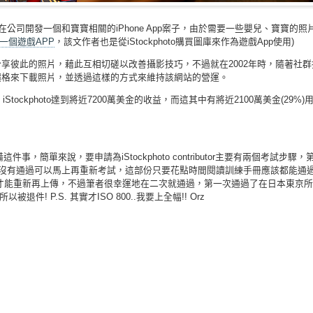
時我正在公司開發一個和寶寶相關的iPhone App案子，由於需要一些嬰兒、寶寶的照
一個遊戲APP
，該文作者也是從iStockphoto購買圖庫來作為遊戲App使用)
分享彼此的照片，藉此互相切磋以改善攝影技巧，不過就在2002年時，隨著社
價格來下載照片，並透過這樣的方式來維持該網站的營運。
~ iStockphoto達到將近7200萬美金的收益，而這其中有將近2100萬美金(29%
簡單來說，要申請為iStockphoto contributor主要有兩個考試步驟
是沒有通過可以馬上再重新考試，這部份只要花點時間閱讀訓練手冊應該都能通過
之後才能重新再上傳，不過筆者很幸運地在二次就通過，第一次通過了在日本東京
P.S. 其實才ISO 800..我要上全幅!! Orz