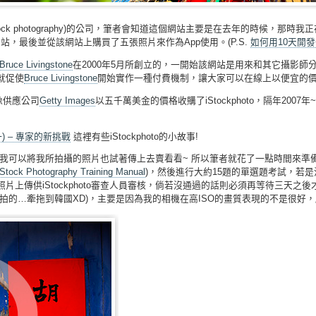
tock photography)的公司，筆者會知道這個網站主要是在去年的時候，那
站，最後並從該網站上購買了五張照片來作為App使用。(P.S.
如何用10天開發
Bruce Livingstone
在2000年5月所創立的，一開始該網站是用來和其它攝影師
就促使
Bruce Livingstone
開始實作一種付費機制，讓大家可以在線上以便宜的
像供應公司
Getty Images
以五千萬美金的價格收購了iStockphoto，隔年2007年
(一) – 專家的新挑戰
這裡有些iStockphoto的小故事!
建議我可以將我所拍攝的照片也試著傳上去賣看看~ 所以筆者就花了一點時間來準備這件事，
Stock Photography Training Manual
)，然後進行大約15題的單選題考試，若
片上傳供iStockphoto審查人員審核，倘若沒通過的話則必須再等待三天
牽拖到韓國XD)，主要是因為我的相機在高ISO的畫質表現的不是很好，所以被退件! 