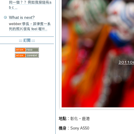
同一個？？ 例如我按鈕有a
b c ...
What is next?
webber:
學長，菲律賓一系
列的照片很有 feel 喔!!!...
::: 訂閱 :::
地點
：彰化‧鹿港
機身
：Sony A550