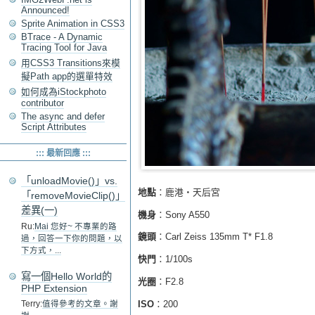
Announced!
Sprite Animation in CSS3
BTrace - A Dynamic
Tracing Tool for Java
用CSS3 Transitions來模
擬Path app的選單特效
如何成為iStockphoto
contributor
The async and defer
Script Attributes
::: 最新回應 :::
「unloadMovie()」vs.
地點
：鹿港‧天后宮
「removeMovieClip()」
差異(一)
機身
：Sony A550
Ru:
Mai 您好~ 不專業的路
鏡頭
：Carl Zeiss 135mm T* F1.8
過，回答一下你的問題，以
下方式，...
快門
：1/100s
寫一個Hello World的
光圈
：F2.8
PHP Extension
ISO
：200
Terry:
值得參考的文章。謝