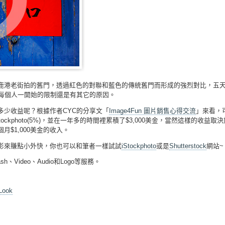
港老街拍的舊門，透過紅色的對聯和藍色的傳統舊門而形成的強烈對比，五天後就收
是每個人一開始的限制還是有其它的原因。
多少收益呢？根據作者CYC的分享文「
Image4Fun 圖片銷售心得交流
」來看，
time(10%)和Istockphoto(5%)，並在一年多的時間裡累積了$3,000美
$1,000美金的收入。
影來賺點小外快，你也可以和筆者一樣試試
iStockphoto
或是
Shutterstock
網站~
、Flash、Video、Audio和Logo等服務。
 Look