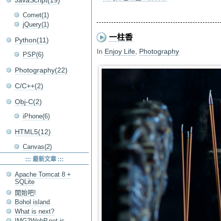
JavaScript(19)
Comet(1)
jQuery(1)
一柱香
Python(11)
In
Enjoy Life
,
Photography
PSP(6)
Photography(22)
C/C++(2)
Obj-C(2)
iPhone(6)
HTML5(12)
Canvas(2)
::: 最新文章 :::
Apache Tomcat 8 +
SQLite
開始吧!
Bohol island
What is next?
IMG2WebP.net is