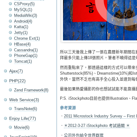
CSProxy(5)
MySQL(1)
MediaWiki(3)
Android(4)
Katta(1)
Jetty(1)
Chrome Ext(1)
HBase(4)
Cassandra(1)
所以三天後我上傳了一張在農曆新年期間在鹿
PhoneGap(1)
拜最多只能上傳18張照片，筆者不曉得這
Tomcat(1)
然而重點來了，那透過這樣的方式可以帶來
Ajax(7)
Shutterstock(85%)、Dreams
外快，當然不乏也有高手全心投入並達到每個月
PHP(22)
最後如果熱愛攝影的你也想試試能不能靠攝
Zend Framework(8)
P.S. iStockphoto目前也提供Illustration
Web Service(3)
參考資源
TransNote(6)
．
2011 Microstock Industry Survey – First
Enjoy Life(77)
．
＊2012-3-27 iStockphoto 考試過關 ＊
Movie(6)
．
公司外包給全世界群眾