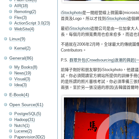
AIR(18)
Remoting(2)
iStockphoto
是一間經營線上微圖庫(micros
Flex(3)
首頁及Logo，所以才找到
iStockphoto
這個網
ActionScript 3.0(23)
最初
iStockphoto
這間公司是由一位加拿大人
WebSite(4)
長，每個月的頻寬費用也愈來愈多，而這也
Linux(9)
不過就在2006年2月時，全球最大的傳統圖
Kernel(2)
Contributors。
General(86)
P.S.
群眾外包(Crowdsourcing)浪潮的興起
My Books(8)
前陣子剛好和朋友聊到iStockphoto，他
News(19)
試，你必須閱讀官方網站所提供的訓練手冊(
Visual(3)
的是所謂的照片審核考試，你必須準備三張照
Idea(3)
兩張，至於另一張沒過的原因(去韓國首爾時拍的…
E-Book(4)
Open Source(61)
PostgreSQL(5)
Hadoop(31)
Nutch(1)
Lucene(2)
Papervision3D(2)