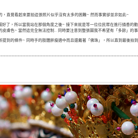
的，直覺看起來要拍這張照片似乎沒有太多的困難~ 然而事實卻並非如此~
圖好了，所以當我站在那個角度之後~ 接下來就是等一位位民眾在進行插香的動
皮膚色~ 當然這完全無法控制.. 同時要注意到整張圖我不希望有「多餘」的
所提到的條件~ 同時手的肢體胖瘦適中而且還戴著「佛珠」，所以直到最後拍