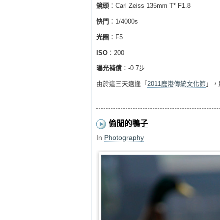
鏡頭
：Carl Zeiss 135mm T* F1.8
快門
：1/4000s
光圈
：F5
ISO
：200
曝光補償
：-0.7步
由於這三天適逢「
2011鹿港傳統文化節
」，
偷閒的鴨子
In
Photography