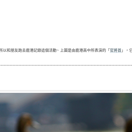
所以和朋友跑去鹿港記錄這個活動~ 上圖是由鹿港高中所表演的「
官將首
」，