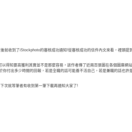
到了iStockphoto的審核成功通知!從審核成功的信件內文來看，裡頭提
可以得知要高獲利其實並不是那麼容易，該作者傳了近兩百張圖在各個圖庫網
金，當然這樣的收益取決於你付出多少時間的回報，若是全職的話可能養不活自己，若是兼職的話也
 下次就等筆者有收到第一筆下載再通知大家了!