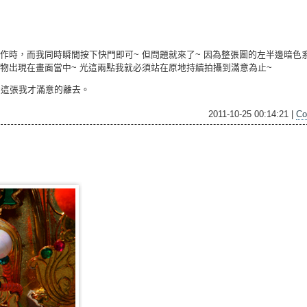
作時，而我同時瞬間按下快門即可~ 但問題就來了~ 因為整張圖的左半邊暗色系
事物出現在畫面當中~ 光這兩點我就必須站在原地持續拍攝到滿意為止~
到這張我才滿意的離去。
2011-10-25 00:14:21 |
Co