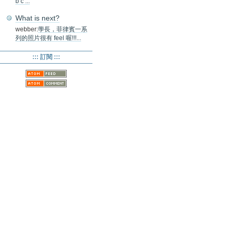
b c ...
What is next?
webber:
學長，菲律賓一系
列的照片很有 feel 喔!!!...
::: 訂閱 :::