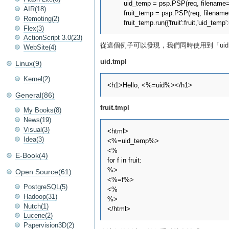
	uid_temp = psp.PSP(req, filename='uid.tmpl',vars = {'uid':userid})

AIR(18)
	fruit_temp = psp.PSP(req, filename='fruit.tmpl')

Remoting(2)
Flex(3)
ActionScript 3.0(23)
從這個例子可以發現，我們同時使用到「uid.tm
WebSite(4)
uid.tmpl
Linux(9)
Kernel(2)
General(86)
fruit.tmpl
My Books(8)
News(19)
Visual(3)
<html>

Idea(3)
<%=uid_temp%>

<%

E-Book(4)
for f in fruit:

%>

Open Source(61)
<%=f%>

PostgreSQL(5)
<%

Hadoop(31)
%>

Nutch(1)
Lucene(2)
Papervision3D(2)