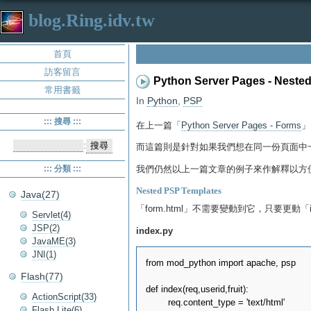
blog.Ring.idv.tw
首頁
訪客留言
Python Server Pages - Neste
常用書籤
In
Python
,
PSP
::: 搜尋 :::
在上一篇「
Python Server Pages - Forms
」
:
而這篇則是針對如果我們想在同一份頁面中~ 分離多個
::: 分類 :::
我們仍然以上一篇文章的例子來作解釋以方
Nested PSP Templates
Java(27)
「form.html」不需要變動到它，只要更動「in
Servlet(4)
JSP(2)
index.py
JavaME(3)
JNI(1)
from mod_python import apache, psp

Flash(77)
def index(req,userid,fruit):

ActionScript(33)
	req.content_type = 'text/html'

Flash Lite(6)