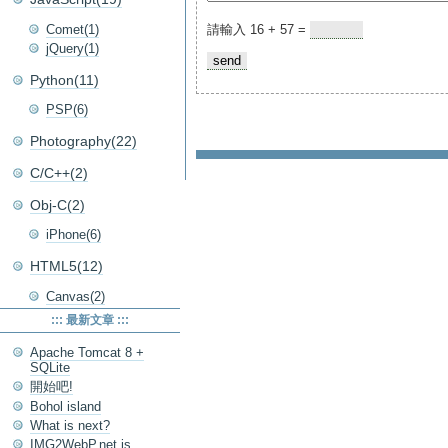
請輸入 16 + 57 =
Comet(1)
jQuery(1)
Python(11)
PSP(6)
Photography(22)
C/C++(2)
Obj-C(2)
iPhone(6)
HTML5(12)
Canvas(2)
::: 最新文章 :::
Apache Tomcat 8 +
SQLite
開始吧!
Bohol island
What is next?
IMG2WebP.net is