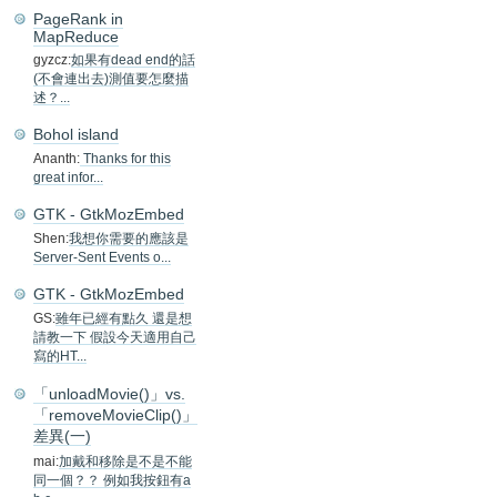
PageRank in
MapReduce
gyzcz:
如果有dead end的話
(不會連出去)測值要怎麼描
述？...
Bohol island
Ananth:
Thanks for this
great infor...
GTK - GtkMozEmbed
Shen:
我想你需要的應該是
Server-Sent Events o...
GTK - GtkMozEmbed
GS:
雖年已經有點久 還是想
請教一下 假設今天適用自己
寫的HT...
「unloadMovie()」vs.
「removeMovieClip()」
差異(一)
mai:
加戴和移除是不是不能
同一個？？ 例如我按鈕有a