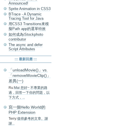
Announced!
Sprite Animation in CSS3
BTrace - A Dynamic
Tracing Tool for Java
用CSS3 Transitions來模
擬Path app的選單特效
如何成為iStockphoto
contributor
The async and defer
Script Attributes
::: 最新回應 :::
「unloadMovie()」vs.
「removeMovieClip()」
差異(一)
Ru:
Mai 您好~ 不專業的路
過，回答一下你的問題，以
下方式，...
寫一個Hello World的
PHP Extension
Terry:
值得參考的文章。謝
謝...