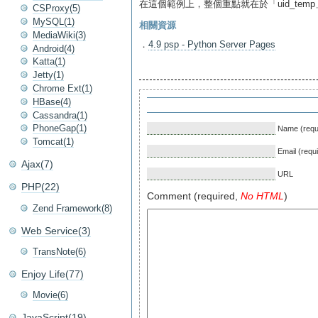
在這個範例上，整個重點就在於「uid_temp」已
CSProxy(5)
MySQL(1)
相關資源
MediaWiki(3)
．
4.9 psp - Python Server Pages
Android(4)
Katta(1)
Jetty(1)
Chrome Ext(1)
HBase(4)
Cassandra(1)
PhoneGap(1)
Name (requ
Tomcat(1)
Email (requ
Ajax(7)
URL
PHP(22)
Comment (required,
No HTML
)
Zend Framework(8)
Web Service(3)
TransNote(6)
Enjoy Life(77)
Movie(6)
JavaScript(19)