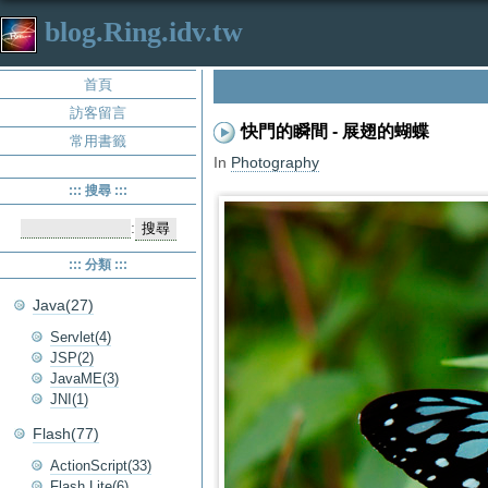
blog.Ring.idv.tw
首頁
訪客留言
快門的瞬間 - 展翅的蝴蝶
常用書籤
In
Photography
::: 搜尋 :::
:
::: 分類 :::
Java(27)
Servlet(4)
JSP(2)
JavaME(3)
JNI(1)
Flash(77)
ActionScript(33)
Flash Lite(6)