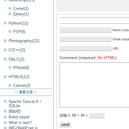
Comet(1)
jQuery(1)
Python(11)
Name (requ
PSP(6)
Email (requ
Photography(22)
URL
C/C++(2)
Comment (required,
No HTML
)
Obj-C(2)
iPhone(6)
HTML5(12)
Canvas(2)
::: 最新文章 :::
Apache Tomcat 8 +
SQLite
開始吧!
請輸入 99 + 45 =
Bohol island
What is next?
IMG2WebP.net is