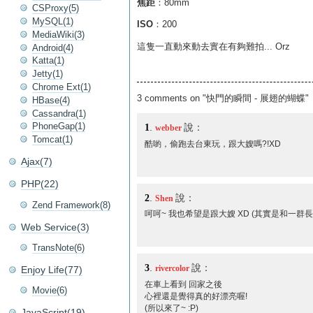
焦距
：80mm
CSProxy(5)
MySQL(1)
ISO
：200
MediaWiki(3)
這隻一直動來動去實在有夠難拍... Orz
Android(4)
Katta(1)
Jetty(1)
Chrome Ext(1)
3 comments on "快門的瞬間 - 展翅的蝴蝶"
HBase(4)
Cassandra(1)
PhoneGap(1)
1
.
說：
webber
Tomcat(1)
酷喲，偷跑去台東玩，跟大嫂嗎?!XD
Ajax(7)
PHP(22)
2
.
說：
Shen
Zend Framework(8)
呵呵~ 我也希望是跟大嫂 XD (其實是和一群長青
Web Service(3)
TransNote(6)
3
.
說：
rivercolor
Enjoy Life(77)
在車上看到 回家之後
Movie(6)
心裡還是覺得真的好漂亮喔!
(所以來了~ :P)
JavaScript(19)