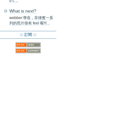
b c ...
What is next?
webber:
學長，菲律賓一系
列的照片很有 feel 喔!!!...
::: 訂閱 :::