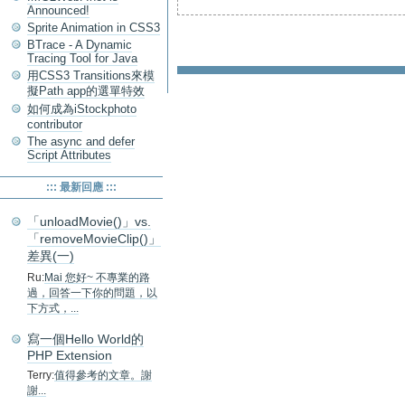
Announced!
Sprite Animation in CSS3
BTrace - A Dynamic
Tracing Tool for Java
用CSS3 Transitions來模
擬Path app的選單特效
如何成為iStockphoto
contributor
The async and defer
Script Attributes
::: 最新回應 :::
「unloadMovie()」vs.
「removeMovieClip()」
差異(一)
Ru:
Mai 您好~ 不專業的路
過，回答一下你的問題，以
下方式，...
寫一個Hello World的
PHP Extension
Terry:
值得參考的文章。謝
謝...