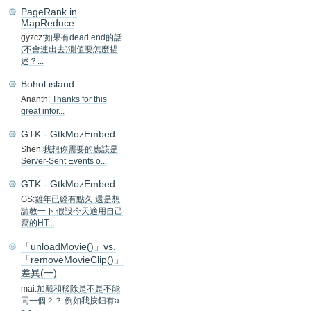
PageRank in
MapReduce
gyzcz:
如果有dead end的話
(不會連出去)測值要怎麼描
述？...
Bohol island
Ananth:
Thanks for this
great infor...
GTK - GtkMozEmbed
Shen:
我想你需要的應該是
Server-Sent Events o...
GTK - GtkMozEmbed
GS:
雖年已經有點久 還是想
請教一下 假設今天適用自己
寫的HT...
「unloadMovie()」vs.
「removeMovieClip()」
差異(一)
mai:
加戴和移除是不是不能
同一個？？ 例如我按鈕有a