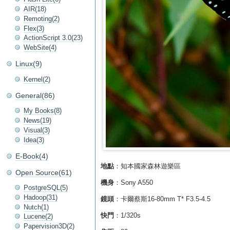
AIR(18)
Remoting(2)
Flex(3)
ActionScript 3.0(23)
WebSite(4)
Linux(9)
Kernel(2)
General(86)
My Books(8)
News(19)
Visual(3)
Idea(3)
E-Book(4)
地點
：知本國家森林遊樂區
Open Source(61)
機身
：Sony A550
PostgreSQL(5)
Hadoop(31)
鏡頭
：卡爾蔡斯16-80mm T* F3.5-4.5
Nutch(1)
快門
：1/320s
Lucene(2)
Papervision3D(2)